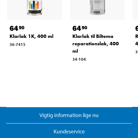
64
64
90
90
Klarlak 1K, 400 ml
Klarlak til Biltema
R
reparationslak, 400
4
36-7415
ml
3
34-104
Vigtig information lige nu
Kundeservice