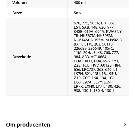
Volumen
400 ml
Farve
Sølv
676, 775, 565A, ETP, 86L,
LS1, SAB, 148, 620, 977,
348B, 619A, 694A, KWASNY,
TR, NH587M, NH595M,
NH614M, NH95M, NH95M-3,
BX, K1, TW, 203, 50115,
226689, 236649, 105/C,
11M, 20H, J3, K3, 760, 777,
Farvekode
984, A33, AC10884,
CUA10033, H84, KV6, KY1,
Z2S, 1CU, HVV, A0128, H84,
656, LRC737, 268, 646, L1,
LS7N, 821, 13U, 18J, 95U,
Z1R, ZCC, 164, 194, 1G1,
D6S, L97A, LE7Y, LG9R,
LR7X, LXH0, LY7T, 130, 426,
938, 130-1, 130-4, 130-5
Om producenten