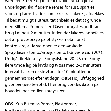
være rene, tørre og fri for fedt/olie. Afhængigt af
underlaget, skal fladerne renses for rust, spartles,
slibes og tørre. Flader, som ikke skal lakeres, afdækkes.
Til bedst muligt slutresultat anbefales det at grunde
med Biltema Primer/filler. Dåsen omrystes godt før
brug i mindst 2 minutter. Inden der lakeres, anbefales
det at prøvespraye på et stykke metal for at
kontrollere, at farvetonen er den ønskede.
Spraydåsens temp./arbejdstemp. bør være ca. +20º C.
Undgå direkte sollys! Sprayafstand 20–25 cm. Spray
flere tynde lag på kryds og tværs med 2–3 minutters
interval. Lakken er støvtør efter 10 minutter og
gennemhærdet efter et døgn.
OBS
! Høj luftfugtighed
giver længere tørretid. Efter brug vendes dåsen på
hovedet, og ventilen sprayes ren.
OBS
! Kun Biltemas Primer, Plastprimer,
Rustbeskyttelsesprimer og Klarlak må anvendes