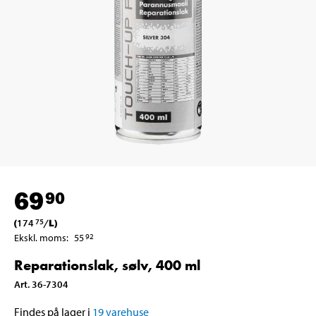
69
90
(
174
/
L
)
75
Ekskl. moms
:
55
92
Reparationslak, sølv, 400 ml
Art
.
36-7304
Findes på lager i
19
varehuse