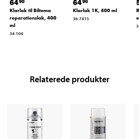
64
64
90
90
Klarlak til Biltema
Klarlak 1K, 400 ml
R
reparationslak, 400
e
36-7415
ml
3
34-104
Relaterede produkter