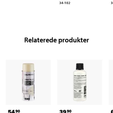
34-102
3
Relaterede produkter
54
39
90
90