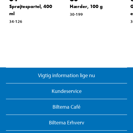
Sprøjtespartel, 400
Hærder, 100 g
G
ml
e
30-199
34-126
3
Vigtig information lige nu
Kundeservice
Biltema Café
Biltema Erhverv