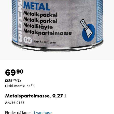
69
90
(
258
/
L
)
89
Ekskl. moms
:
55
92
Metalspartelmasse, 0,27 l
Art
.
36-0185
Findes på lager i
1
varehuse