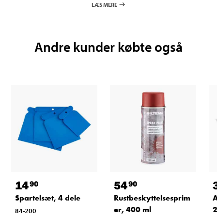
LÆS MERE
Andre kunder købte også
14
54
90
90
Spartelsæt, 4 dele
Rustbeskyttelsesprim
A
er, 400 ml
84-200