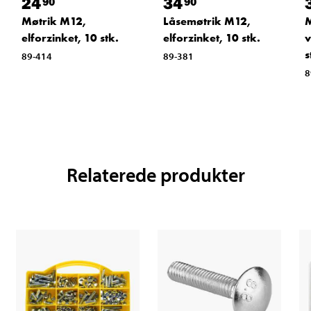
24
34
90
90
Møtrik M12,
Låsemøtrik M12,
M
elforzinket, 10 stk.
elforzinket, 10 stk.
v
s
89-414
89-381
8
Relaterede produkter