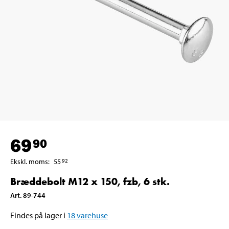
69
90
Ekskl. moms
:
55
92
Bræddebolt M12 x 150, fzb, 6 stk.
Art
.
89-744
Findes på lager i
18
varehuse