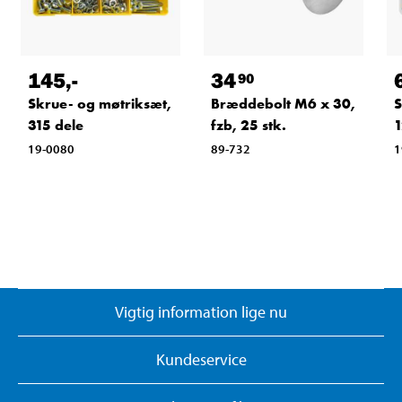
145
,-
34
90
Skrue- og møtriksæt,
Bræddebolt M6 x 30,
S
315 dele
fzb, 25 stk.
1
19-0080
89-732
1
Vigtig information lige nu
Kundeservice