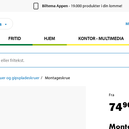
Biltema Appen
- 19.000 produkter i din lomme!
s
M
FRITID
HJEM
KONTOR - MULTIMEDIA
uer og gipspladeskruer
Montageskrue
Fra
74
9
Mont