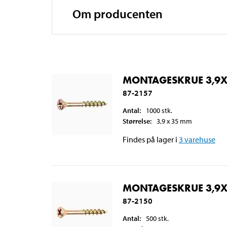
Om producenten
MONTAGESKRUE 3,9X
87-2157
Antal
:
1000
stk.
Størrelse
:
3,9 x 35
mm
Findes på lager i
3
varehuse
MONTAGESKRUE 3,9X
87-2150
Antal
:
500
stk.