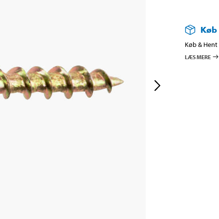
Køb
Køb & Hent i
LÆS MERE