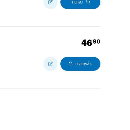
TILFØJ
46
90
OVERVÅG