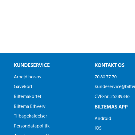
KUNDESERVICE
KONTAKT OS
Arbejd hos os
70 80 77 70
Gavekort
kundeservice@bilt
Biltemakortet
CVR-nr: 25289846
Biltema Erhverv
BILTEMAS APP
Tilbagekaldelser
Android
Persondatapolitik
iOS