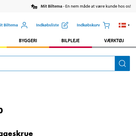
Mit Biltema
- En nem måde at være kunde hos os!
it Biltema
Indkøbsliste
Indkøbskurv
BYGGERI
BILPLEJE
VÆRKTØJ
0
ageskrue