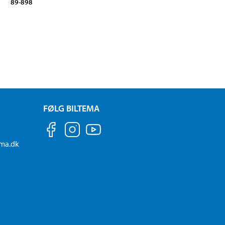
89-898
FØLG BILTEMA
ema.dk