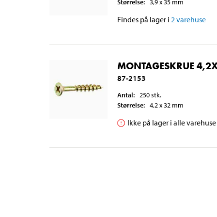
Størrelse
:
3,9 x 35
mm
Findes på lager i
2
varehuse
MONTAGESKRUE 4,2X
87-2153
Antal
:
250
stk.
Størrelse
:
4,2 x 32
mm
Ikke på lager i alle varehuse