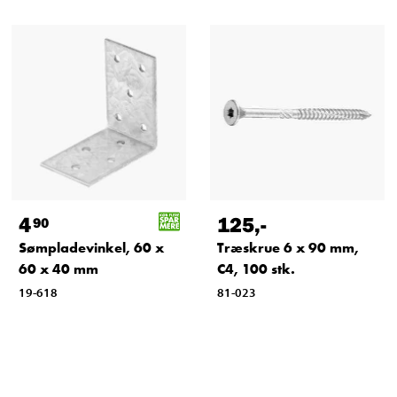
4
125
,-
90
Sømpladevinkel, 60 x
Træskrue 6 x 90 mm,
60 x 40 mm
C4, 100 stk.
19-618
81-023