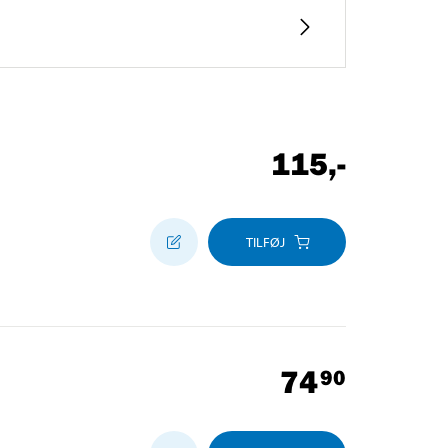
115
,-
TILFØJ
74
90