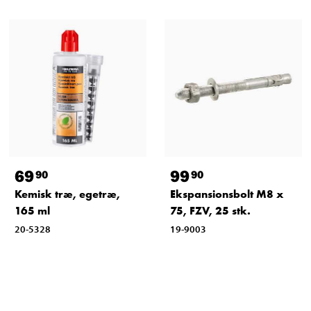
69
99
90
90
Kemisk træ, egetræ,
Ekspansionsbolt M8 x
165 ml
75, FZV, 25 stk.
20-5328
19-9003