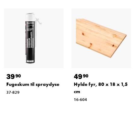
39
49
90
90
Fugeskum til spraydyse
Hylde fyr, 80 x 18 x 1,5
cm
37-829
16-604