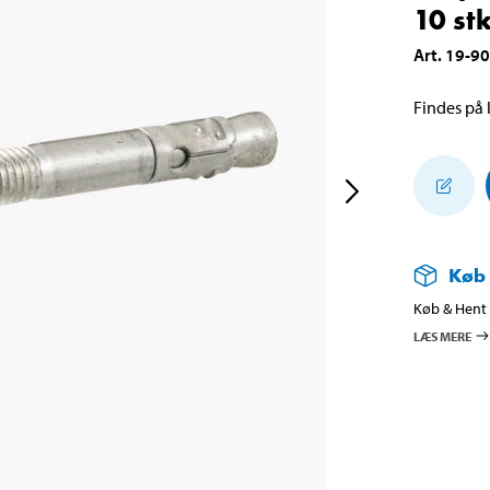
10 stk
Art
.
19-9
Findes på l
Køb
Køb & Hent i
LÆS MERE