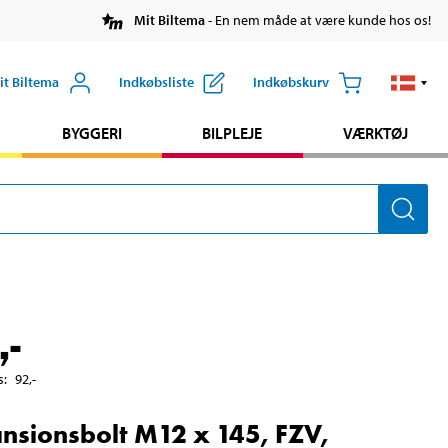
Mit Biltema
- En nem måde at være kunde hos os!
it Biltema
Indkøbsliste
Indkøbskurv
BYGGERI
BILPLEJE
VÆRKTØJ
,-
s
:
92
,-
nsionsbolt M12 x 145, FZV,