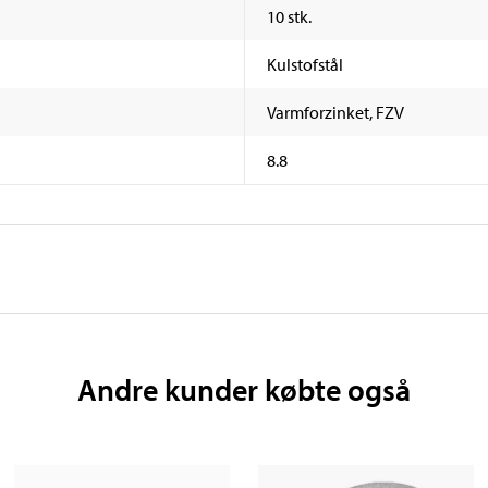
10 stk.
Kulstofstål
Varmforzinket, FZV
8.8
Andre kunder købte også