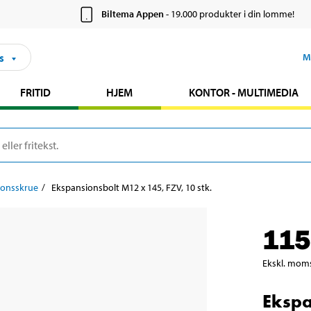
Biltema Appen
- 19.000 produkter i din lomme!
s
M
FRITID
HJEM
KONTOR - MULTIMEDIA
ionsskrue
Ekspansionsbolt M12 x 145, FZV, 10 stk.
115
Ekskl. mom
Ekspa