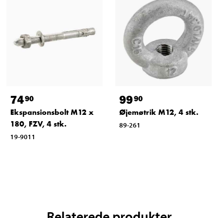
74
99
90
90
Ekspansionsbolt M12 x
Øjemøtrik M12, 4 stk.
180, FZV, 4 stk.
89-261
19-9011
Relaterede produkter