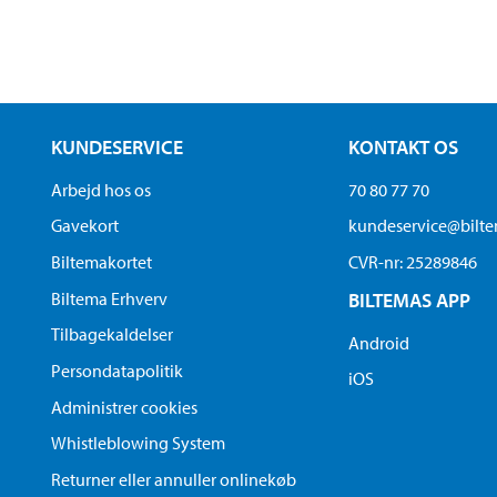
KUNDESERVICE
KONTAKT OS
Arbejd hos os
70 80 77 70
Gavekort
kundeservice@bilt
Biltemakortet
CVR-nr: 25289846
Biltema Erhverv
BILTEMAS APP
Tilbagekaldelser
Android
Persondatapolitik
iOS
Administrer cookies
Whistleblowing System
Returner eller annuller onlinekøb