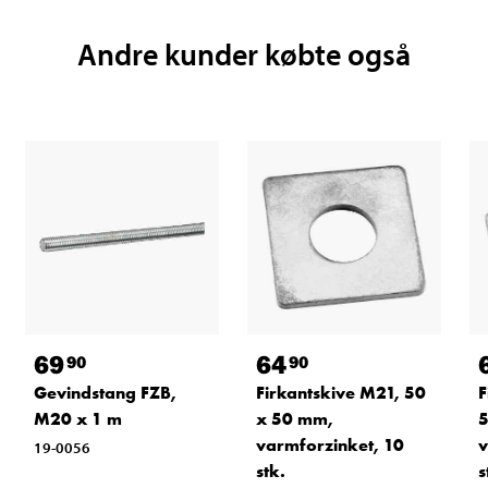
Andre kunder købte også
69
64
90
90
Gevindstang FZB,
Firkantskive M21, 50
F
M20 x 1 m
x 50 mm,
5
varmforzinket, 10
v
19-0056
stk.
s