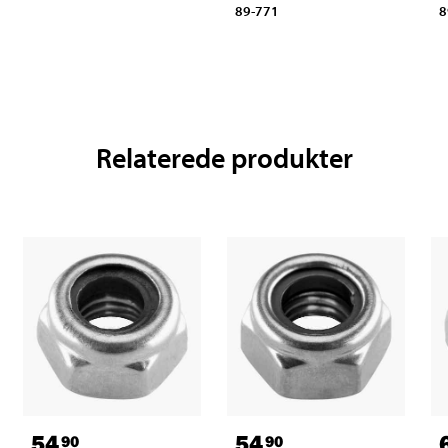
89-771
8
Relaterede produkter
54
54
90
90