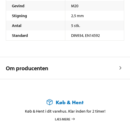
Gevind
M20
Stigning
2,5 mm
Antal
5 stk.
Standard
DIN934, EN14592
Om producenten
Køb & Hent
Køb & Hent i dit varehus. Klar inden for 2 timer!
LÆS MERE