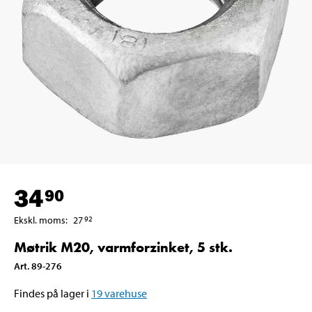
34
90
Ekskl. moms
:
27
92
Møtrik M20, varmforzinket, 5 stk.
Art
.
89-276
Findes på lager i
19
varehuse