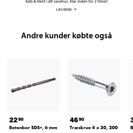
Køb & Hent i dit varehus. Klar inden for 2 timer!
LÆS MERE
Andre kunder købte også
22
46
90
90
Betonbor SDS+, 6 mm
Træskrue 4 x 30, 200
B