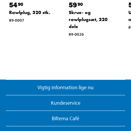
54
59
90
90
Rawlplug, 320 stk.
Skrue- og
U
rawlplugsæt, 320
89-0007
dele
8
89-0026
Vigtig information lige nu
Kundeservice
Biltema Café