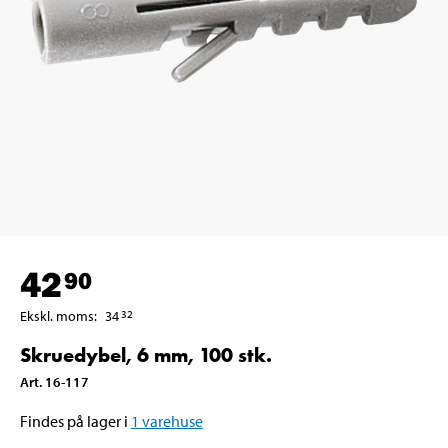
42
90
Ekskl. moms
:
34
32
Skruedybel, 6 mm, 100 stk.
Art
.
16-117
Findes på lager i
1
varehuse