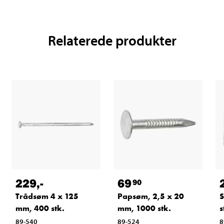
Relaterede produkter
229
,-
69
90
Trådsøm 4 x 125
Papsøm, 2,5 x 20
S
mm, 400 stk.
mm, 1000 stk.
s
89-540
89-524
8