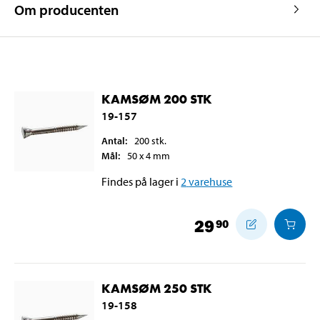
Om producenten
KAMSØM 200 STK
19-157
Antal
:
200
stk.
Mål
:
50 x 4
mm
Findes på lager i
2
varehuse
29
90
KAMSØM 250 STK
19-158