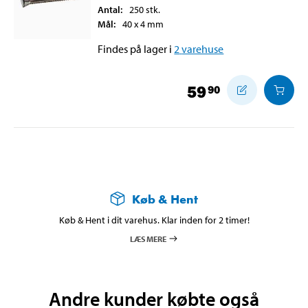
Antal
:
250
stk.
Mål
:
40 x 4
mm
Findes på lager i
2
varehuse
59
90
Køb & Hent
Køb & Hent i dit varehus. Klar inden for 2 timer!
LÆS MERE
Andre kunder købte også