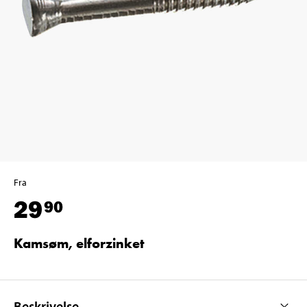
Fra
29
90
Kamsøm, elforzinket
Beskrivelse