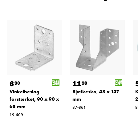
6
11
90
90
Vinkelbeslag
Bjælkesko, 48 x 137
K
forstærket, 90 x 90 x
mm
2
65 mm
87-861
8
19-609