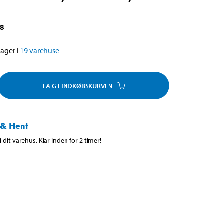
78
ager i
19
varehuse
LÆG I INDKØBSKURVEN
 & Hent
 dit varehus. Klar inden for 2 timer!