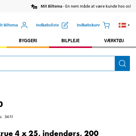
Mit Biltema
- En nem måde at være kunde hos os!
it Biltema
Indkøbsliste
Indkøbskurv
BYGGERI
BILPLEJE
VÆRKTØJ
0
s
:
34
32
rue 4 x 25, indendørs, 200