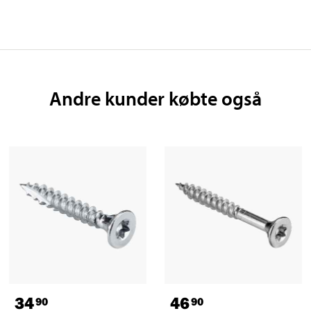
Andre kunder købte også
34
46
90
90