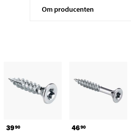
Om producenten
39
46
90
90