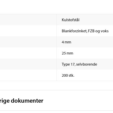
Kulstofstål
Blankforzinket, FZB og voks
4 mm
25 mm
Type 17, selvborende
200 stk.
vrige dokumenter