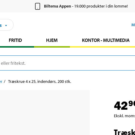
Biltema Appen
- 19.000 produkter i din lomme!
s
M
FRITID
HJEM
KONTOR - MULTIMEDIA
er
Træskrue 4 x 25, indendørs, 200 stk.
42
9
Ekskl. mom
Træsk