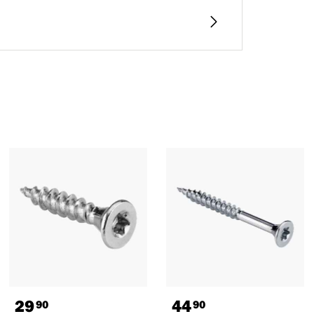
29
44
90
90