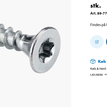
stk.
Art
.
89-7
Findes på l
Køb
Køb & Hent i
LÆS MERE