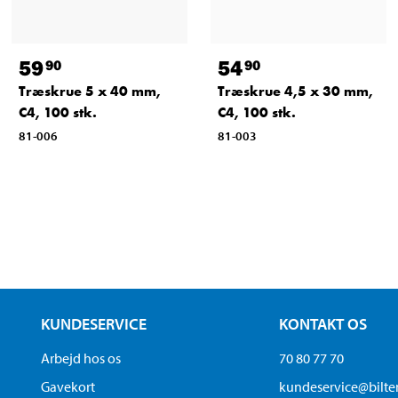
59
54
90
90
Træskrue 5 x 40 mm,
Træskrue 4,5 x 30 mm,
C4, 100 stk.
C4, 100 stk.
81-006
81-003
KUNDESERVICE
KONTAKT OS
Arbejd hos os
70 80 77 70
Gavekort
kundeservice@bilt