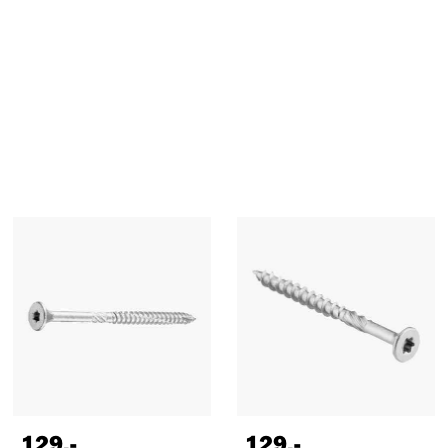
129
,-
129
,-