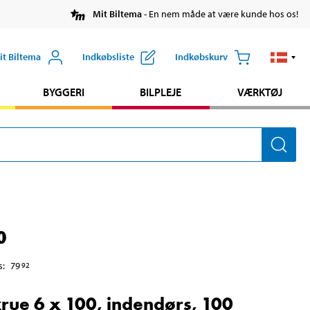
Mit Biltema
- En nem måde at være kunde hos os!
it Biltema
Indkøbsliste
Indkøbskurv
BYGGERI
BILPLEJE
VÆRKTØJ
0
s
:
79
92
rue 6 x 100, indendørs, 100