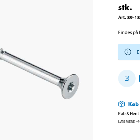
stk.
Art
.
89-1
Findes på l
E
Køb
Køb & Hent i
LÆS MERE