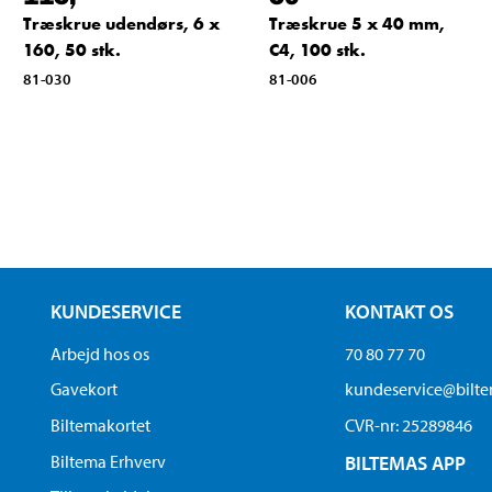
Træskrue udendørs, 6 x
Træskrue 5 x 40 mm,
160, 50 stk.
C4, 100 stk.
81-030
81-006
KUNDESERVICE
KONTAKT OS
Arbejd hos os
70 80 77 70
Gavekort
kundeservice@bilt
Biltemakortet
CVR-nr: 25289846
Biltema Erhverv
BILTEMAS APP