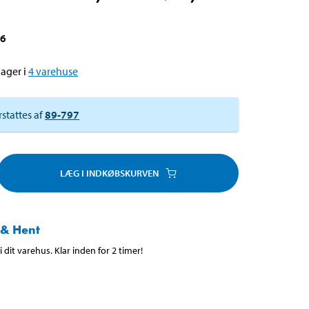
86
ager i
4
varehuse
rstattes af
89-797
LÆG I INDKØBSKURVEN
 & Hent
 dit varehus. Klar inden for 2 timer!