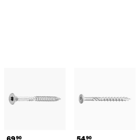
69
54
90
90