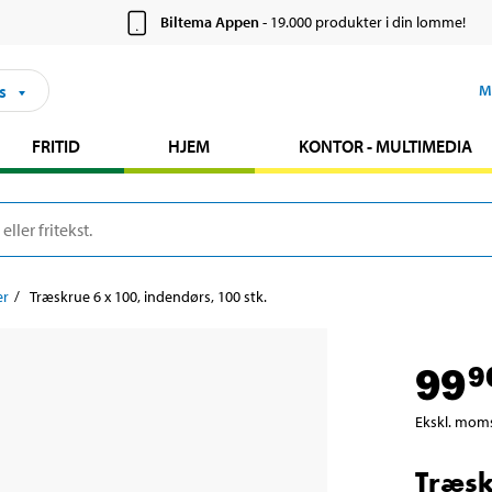
Biltema Appen
- 19.000 produkter i din lomme!
s
M
FRITID
HJEM
KONTOR - MULTIMEDIA
er
Træskrue 6 x 100, indendørs, 100 stk.
99
9
Ekskl. mom
Træsk