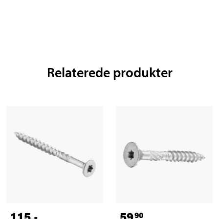
Relaterede produkter
115
,-
59
90