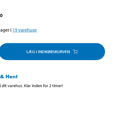
00
ager i
19
varehuse
LÆG I INDKØBSKURVEN
 & Hent
 dit varehus. Klar inden for 2 timer!