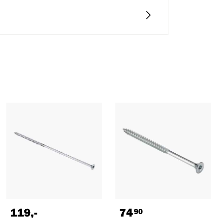
119
,-
74
90