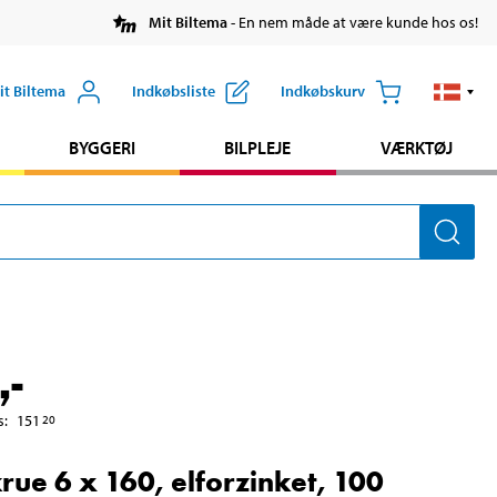
Mit Biltema
- En nem måde at være kunde hos os!
it Biltema
Indkøbsliste
Indkøbskurv
BYGGERI
BILPLEJE
VÆRKTØJ
,-
s
:
151
20
rue 6 x 160, elforzinket, 100