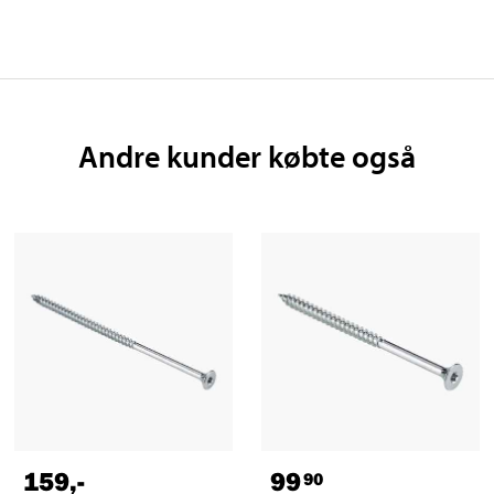
Andre kunder købte også
159
,-
99
90