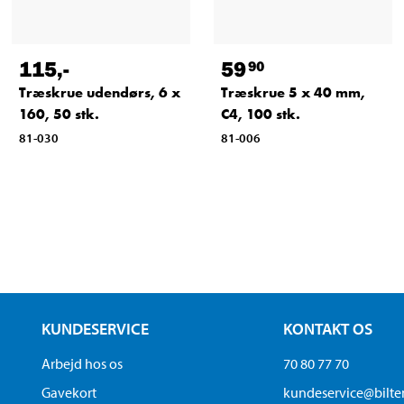
115
,-
59
90
Træskrue udendørs, 6 x
Træskrue 5 x 40 mm,
160, 50 stk.
C4, 100 stk.
81-030
81-006
KUNDESERVICE
KONTAKT OS
Arbejd hos os
70 80 77 70
Gavekort
kundeservice@bilt