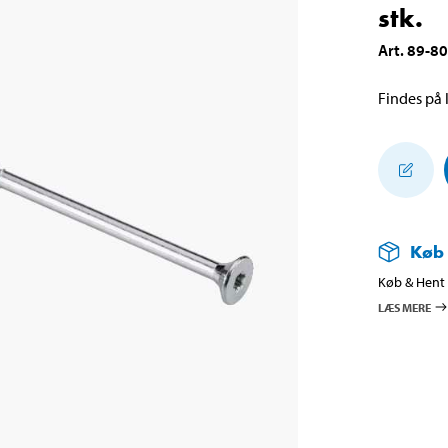
stk.
Art
.
89-8
Findes på l
Køb
Køb & Hent i
LÆS MERE