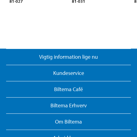
81-027
81-031
8
Vigtig information lige nu
Kundeservice
Biltema Café
Biltema Erhverv
Om Biltema