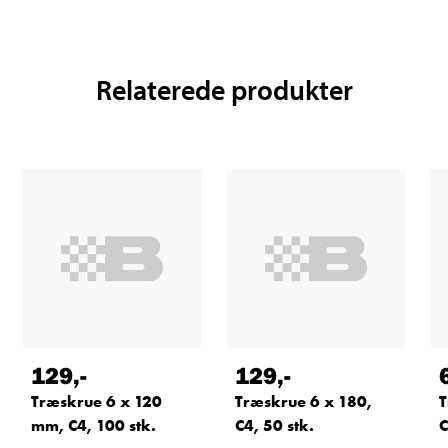
Relaterede produkter
129
,-
129
,-
Træskrue 6 x 120
Træskrue 6 x 180,
T
mm, C4, 100 stk.
C4, 50 stk.
C