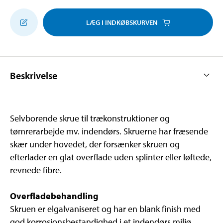
LÆG I INDKØBSKURVEN
Beskrivelse
Selvborende skrue til trækonstruktioner og
tømrerarbejde mv. indendørs. Skruerne har fræsende
skær under hovedet, der forsænker skruen og
efterlader en glat overflade uden splinter eller løftede,
revnede fibre.
Overfladebehandling
Skruen er elgalvaniseret og har en blank finish med
god korrosionsbestandighed i et indendørs miljø.