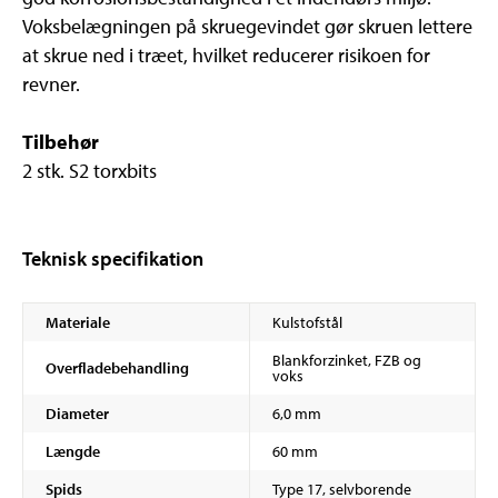
Voksbelægningen på skruegevindet gør skruen lettere
at skrue ned i træet, hvilket reducerer risikoen for
revner.
Tilbehør
2 stk. S2 torxbits
Teknisk specifikation
Materiale
Kulstofstål
Blankforzinket, FZB og
Overfladebehandling
voks
Diameter
6,0 mm
Længde
60 mm
Spids
Type 17, selvborende