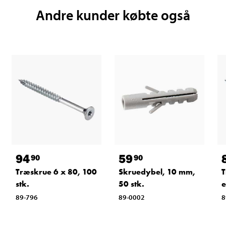
Andre kunder købte også
94
59
90
90
Træskrue 6 x 80, 100
Skruedybel, 10 mm,
T
stk.
50 stk.
e
89-796
89-0002
8