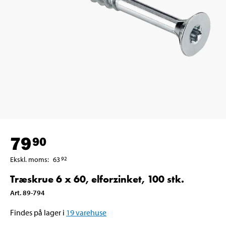
79
90
Ekskl. moms
:
63
92
Træskrue 6 x 60, elforzinket, 100 stk.
Art
.
89-794
Findes på lager i
19
varehuse