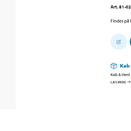
Art
.
81-0
Findes på l
Køb
Køb & Hent i
LÆS MERE