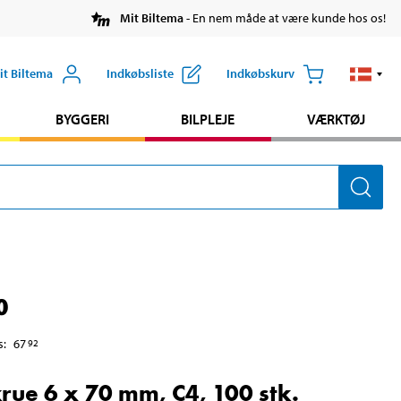
Mit Biltema
- En nem måde at være kunde hos os!
it Biltema
Indkøbsliste
Indkøbskurv
BYGGERI
BILPLEJE
VÆRKTØJ
0
s
:
67
92
rue 6 x 70 mm, C4, 100 stk.