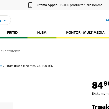
Biltema Appen
- 19.000 produkter i din lomme!
s
M
FRITID
HJEM
KONTOR - MULTIMEDIA
er
Træskrue 6 x 70 mm, C4, 100 stk.
84
9
Ekskl. mom
Træsk