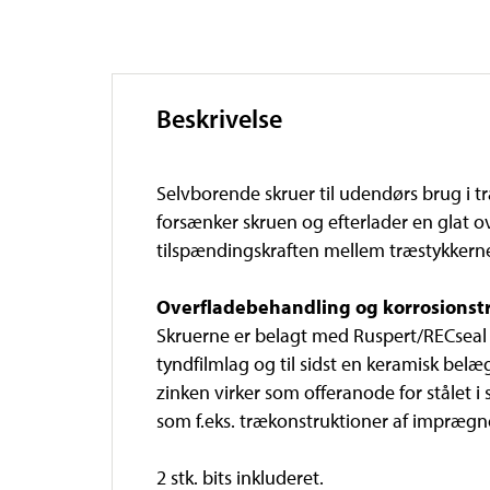
Beskrivelse
Selvborende skruer til udendørs brug i
forsænker skruen og efterlader en glat ov
tilspændingskraften mellem træstykkerne 
Overfladebehandling og korrosions
Skruerne er belagt med Ruspert/RECseal s
tyndfilmlag og til sidst en keramisk bel
zinken virker som offeranode for stålet 
som f.eks. trækonstruktioner af imprægn
2 stk. bits inkluderet.