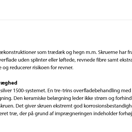
 trækonstruktioner som trædæk og hegn m.m. Skruerne har f
erflade uden splinter eller løftede, revnede fibre samt ekst
og reducerer risikoen for revner.
træghed
ilver 1500-systemet. En tre-trins overfladebehandling med 
ægning. Den keramiske belægning leder ikke strøm og forhindr
i skruen. Det giver skruen ekstremt god korrosionsbestandigh
eret træ, der på grund af imprægneringen indeholder forhøje