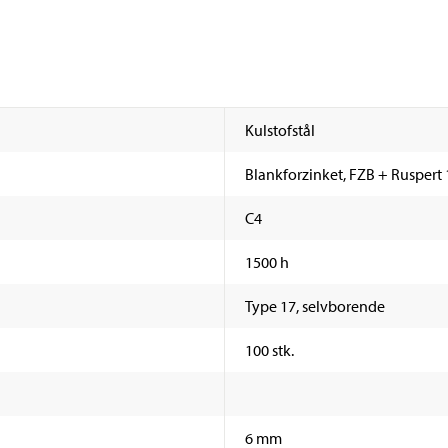
Kulstofstål
Blankforzinket, FZB + Ruspert
C4
1500 h
Type 17, selvborende
100 stk.
6 mm