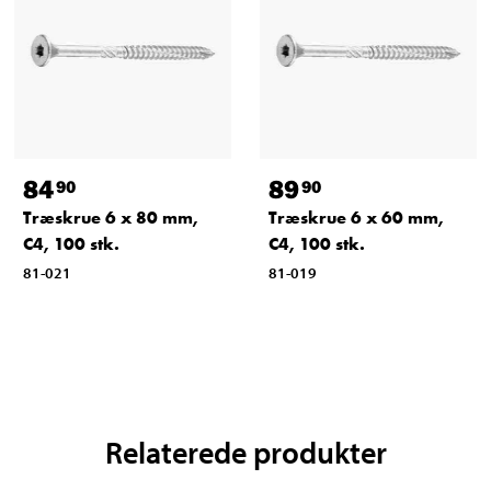
84
89
90
90
Træskrue 6 x 80 mm,
Træskrue 6 x 60 mm,
C4, 100 stk.
C4, 100 stk.
81-021
81-019
Relaterede produkter