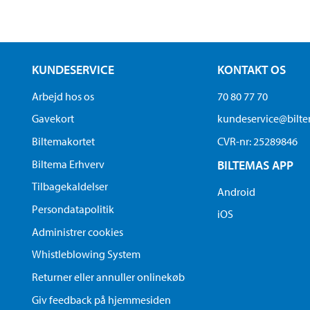
KUNDESERVICE
KONTAKT OS
Arbejd hos os
70 80 77 70
Gavekort
kundeservice@bilt
Biltemakortet
CVR-nr: 25289846
Biltema Erhverv
BILTEMAS APP
Tilbagekaldelser
Android
Persondatapolitik
iOS
Administrer cookies
Whistleblowing System
Returner eller annuller onlinekøb
Giv feedback på hjemmesiden