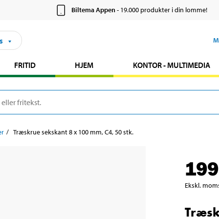
Biltema Appen
- 19.000 produkter i din lomme!
s
M
FRITID
HJEM
KONTOR - MULTIMEDIA
er
Træskrue sekskant 8 x 100 mm, C4, 50 stk.
199
Ekskl. mom
Træsk