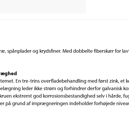
træ, spånplader og krydsfiner. Med dobbelte fiberskær for 
træghed
emet. En tre-trins overfladebehandling med først zink, et ke
lægning leder ikke strøm og forhindrer derfor galvanisk kor
r skruen ekstremt god korrosionsbestandighed selv i hårde, fu
er på grund af imprægneringen indeholder forhøjede niveaue