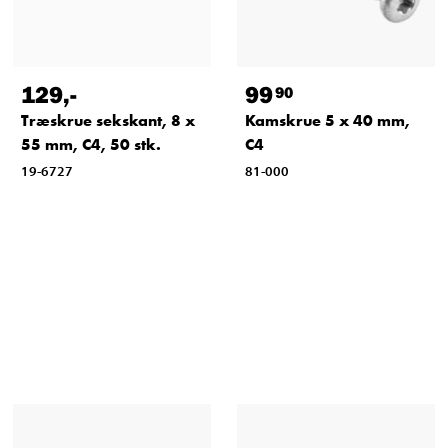
129
,-
99
90
Træskrue sekskant, 8 x
Kamskrue 5 x 40 mm,
55 mm, C4, 50 stk.
C4
19-6727
81-000