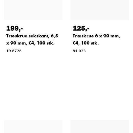
199
,-
125
,-
Træskrue sekskant, 6,5
Træskrue 6 x 90 mm,
x 90 mm, C4, 100 stk.
C4, 100 stk.
19-6726
81-023