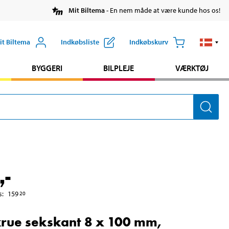
Mit Biltema
- En nem måde at være kunde hos os!
it Biltema
Indkøbsliste
Indkøbskurv
BYGGERI
BILPLEJE
VÆRKTØJ
,-
s
:
159
20
rue sekskant 8 x 100 mm,