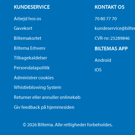
KUNDESERVICE
KONTAKT OS
Arbejd hos os
70 80 77 70
Gavekort
kundeservice@bilt
Biltemakortet
CVR-nr: 25289846
Biltema Erhverv
BILTEMAS APP
Tilbagekaldelser
Android
Persondatapolitik
iOS
Administrer cookies
Whistleblowing System
Returner eller annuller onlinekøb
Giv feedback på hjemmesiden
© 2026 Biltema. Alle rettigheder forbeholdes.