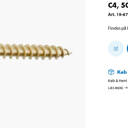
C4, 50
Art
.
19-6
Findes på l
Køb
Køb & Hent i
LÆS MERE