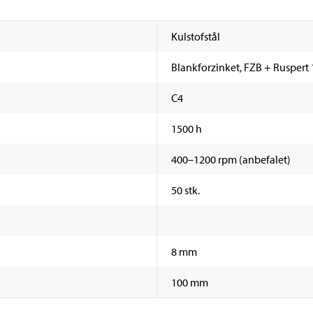
Kulstofstål
Blankforzinket, FZB + Ruspert
C4
1500 h
400–1200 rpm (anbefalet)
50 stk.
8 mm
100 mm