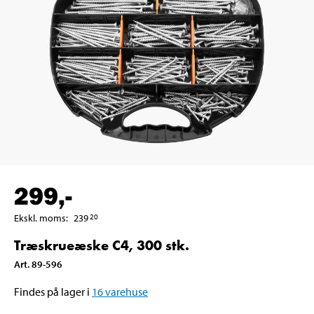
299
,-
Ekskl. moms
:
239
20
Træskrueæske C4, 300 stk.
Art
.
89-596
Findes på lager i
16
varehuse