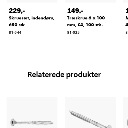
229
,-
149
,-
Skruesæt, indendørs,
Træskrue 6 x 100
M
650 stk
mm, C4, 100 stk.
4
81-544
81-025
8
Relaterede produkter