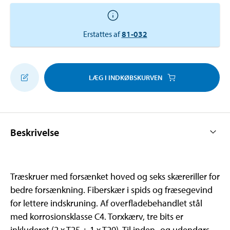
Erstattes af
81-032
LÆG I INDKØBSKURVEN
Beskrivelse
Træskruer med forsænket hoved og seks skæreriller for
bedre forsænkning. Fiberskær i spids og fræsegevind
for lettere indskruning. Af overfladebehandlet stål
med korrosionsklasse C4. Torxkærv, tre bits er
inkluderet (2 x T25 + 1 x T20). Til inden- og udendørs