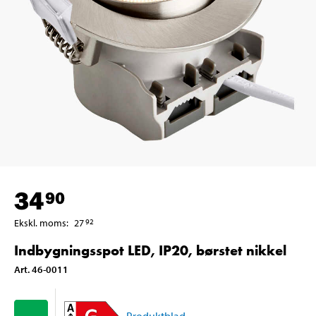
34
90
Ekskl. moms
:
27
92
Indbygningsspot LED, IP20, børstet nikkel
Art
.
46-0011
Produktblad