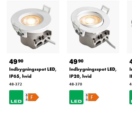
49
49
90
90
Indbygningsspot LED,
Indbygningsspot LED,
I
IP65, hvid
IP20, hvid
I
48-372
48-370
4