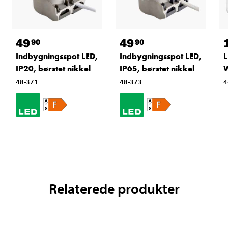
49
49
90
90
Indbygningsspot LED,
Indbygningsspot LED,
L
IP20, børstet nikkel
IP65, børstet nikkel
48-371
48-373
4
Relaterede produkter