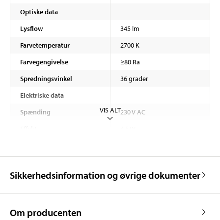
Optiske data
Lysflow
345 lm
Farvetemperatur
2700 K
Farvegengivelse
≥80 Ra
Spredningsvinkel
36 grader
Elektriske data
VIS ALT
Spænding
230 V AC
Effekt
4,5 W
Energiklasse
F
Antal tændinger
25000 ON/OFF
Sikkerhedsinformation og øvrige dokumenter
Dæmpbar
Ja
Om producenten