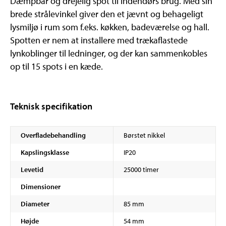
Dæmpbar og drejelig spot til indendørs brug. Med sin
brede strålevinkel giver den et jævnt og behageligt
lysmiljø i rum som f.eks. køkken, badeværelse og hall.
Spotten er nem at installere med trækaflastede
lynkoblinger til ledninger, og der kan sammenkobles
op til 15 spots i en kæde.
Teknisk specifikation
Overfladebehandling
Børstet nikkel
Kapslingsklasse
IP20
Levetid
25000 timer
Dimensioner
Diameter
85 mm
Højde
54 mm