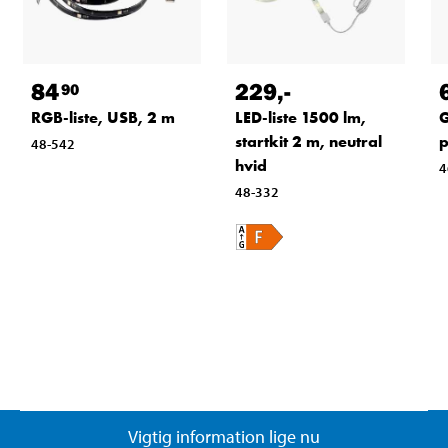
84
229
,-
90
RGB-liste, USB, 2 m
LED-liste 1500 lm,
startkit 2 m, neutral
48-542
hvid
4
48-332
Vigtig information lige nu