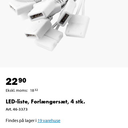
22
90
Ekskl. moms
:
18
32
LED-liste, Forlængersæt, 4 stk.
Art
.
46-3373
Findes på lager i
19
varehuse