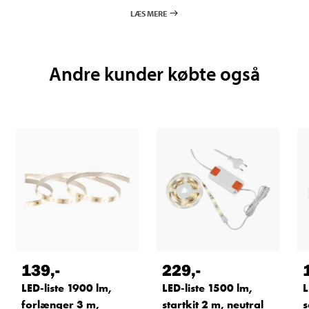
LÆS MERE
Andre kunder købte også
139
,-
229
,-
LED-liste 1900 lm,
LED-liste 1500 lm,
L
forlænger 3 m,
startkit 2 m, neutral
s