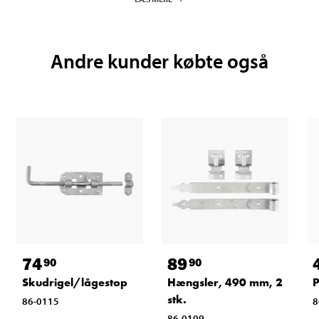
Andre kunder købte også
74
89
90
90
Skudrigel/lågestop
Hængsler, 490 mm, 2
P
stk.
86-0115
8
86-0109