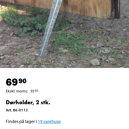
69
90
Ekskl. moms
:
55
92
Dørholder, 2 stk.
Art
.
86-0113
Findes på lager i
19
varehuse