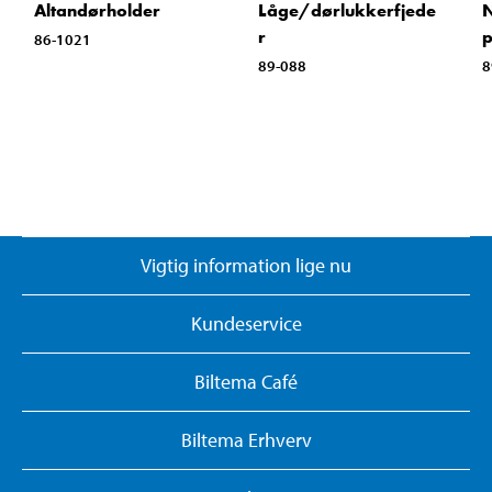
Altandørholder
Låge/dørlukkerfjede
r
86-1021
89-088
8
Vigtig information lige nu
Kundeservice
Biltema Café
Biltema Erhverv