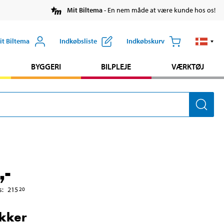
Mit Biltema
- En nem måde at være kunde hos os!
it Biltema
Indkøbsliste
Indkøbskurv
BYGGERI
BILPLEJE
VÆRKTØJ
,-
s
:
215
20
kker