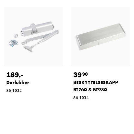
189
,-
39
90
Dørlukker
BESKYTTELSESKAPP
BT760 & BT980
86-1032
86-1034