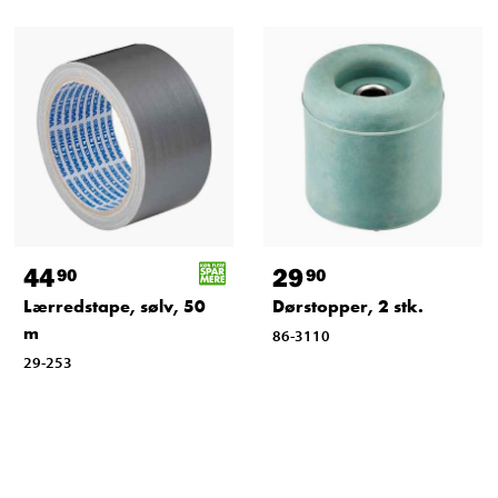
44
29
90
90
Lærredstape, sølv, 50
Dørstopper, 2 stk.
m
86-3110
29-253