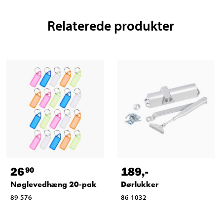
Relaterede produkter
26
189
,-
90
Nøglevedhæng 20-pak
Dørlukker
89-576
86-1032