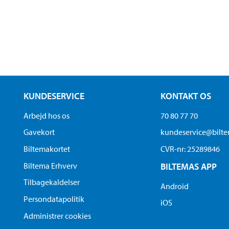
KUNDESERVICE
KONTAKT OS
Arbejd hos os
70 80 77 70
Gavekort
kundeservice@bilt
Biltemakortet
CVR-nr: 25289846
Biltema Erhverv
BILTEMAS APP
Tilbagekaldelser
Android
Persondatapolitik
iOS
Administrer cookies