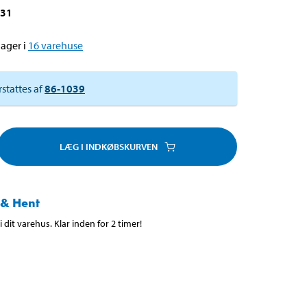
031
ager i
16
varehuse
rstattes af
86-1039
LÆG I INDKØBSKURVEN
 & Hent
 dit varehus. Klar inden for 2 timer!