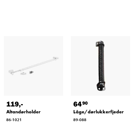
119
,-
64
90
Altandørholder
Låge/dørlukkerfjeder
86-1021
89-088