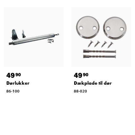
49
49
90
90
Dørlukker
Dækplade til dør
86-100
88-020