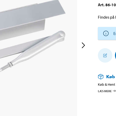
Art
.
86-1
Findes på l
E
Køb
Køb & Hent i
LÆS MERE