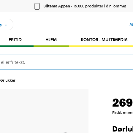
Biltema Appen
- 19.000 produkter i din lomme!
s
M
FRITID
HJEM
KONTOR - MULTIMEDIA
ørlukker
269
Ekskl. mom
Dørlu