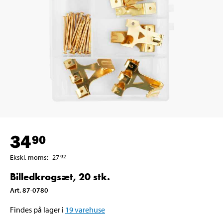
34
90
Ekskl. moms
:
27
92
Billedkrogsæt, 20 stk.
Art
.
87-0780
Findes på lager i
19
varehuse