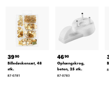
39
46
90
90
Billedøskensæt, 48
Ophængskrog,
B
stk.
beton, 25 stk.
8
87-0781
87-0783