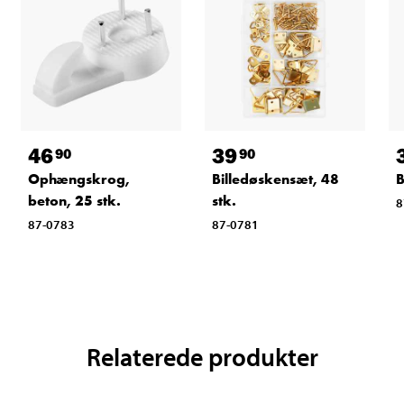
46
39
90
90
Ophængskrog,
Billedøskensæt, 48
B
beton, 25 stk.
stk.
8
87-0783
87-0781
Relaterede produkter