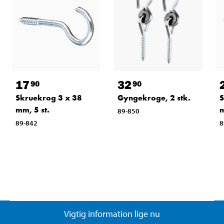
17
32
90
90
Skruekrog 3 x 38
Gyngekroge, 2 stk.
S
mm, 5 st.
m
89-850
89-842
8
Vigtig information lige nu