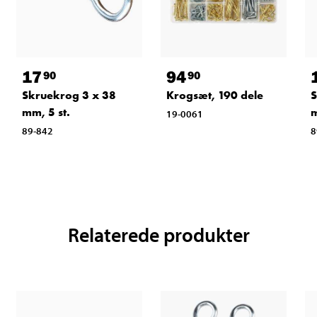
17
94
90
90
Skruekrog 3 x 38
Krogsæt, 190 dele
S
mm, 5 st.
m
19-0061
89-842
8
Relaterede produkter