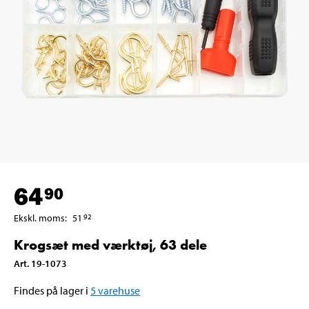
64
90
Ekskl. moms
:
51
92
Krogsæt med værktøj, 63 dele
Art
.
19-1073
Findes på lager i
5
varehuse