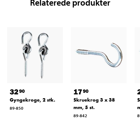
Relaterede produkter
32
17
90
90
Gyngekroge, 2 stk.
Skruekrog 3 x 38
S
mm, 5 st.
m
89-850
89-842
8