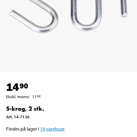
14
90
Ekskl. moms
:
11
92
S-krog, 2 stk.
Art
.
14-7136
Findes på lager i
19
varehuse