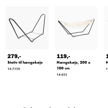
279
,-
119
,-
Stativ til hængekøje
Hængekøje, 200 x
H
100 cm
14-7159
1
14-655