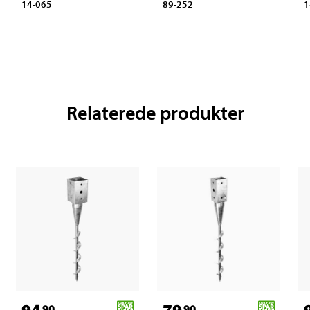
14-065
89-252
1
Relaterede produkter
90
90