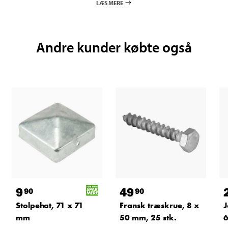
LÆS MERE
Andre kunder købte også
9
49
90
90
Stolpehat, 71 x 71
Fransk træskrue, 8 x
J
mm
50 mm, 25 stk.