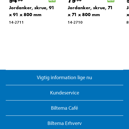
94
79
Jordanker, skrue, 91
Jordanker, skrue, 71
J
x 91 x 800 mm
x 71 x 800 mm
x
14-2711
14-2710
8
Vigtig information lige nu
Kundeservice
Biltema Café
Biltema Erhverv