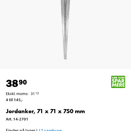
38
90
Ekskl. moms
:
31
12
4 til 145
,-
Jordanker, 71 x 71 x 750 mm
Art
.
14-2701
Findes på lager i
17
varehuse