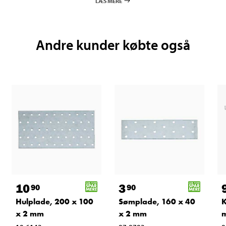
LÆS MERE
Andre kunder købte også
10
3
90
90
Hulplade, 200 x 100
Sømplade, 160 x 40
K
x 2 mm
x 2 mm