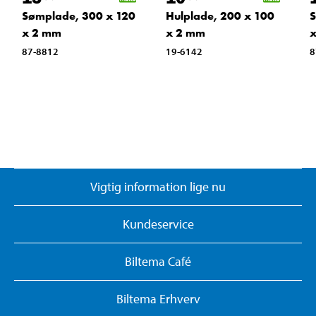
Sømplade, 300 x 120
Hulplade, 200 x 100
S
x 2 mm
x 2 mm
87-8812
19-6142
8
Vigtig information lige nu
Kundeservice
Biltema Café
Biltema Erhverv