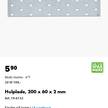
5
90
Ekskl. moms
:
4
72
20 til 109
,-
Hulplade, 200 x 60 x 2 mm
Art
.
19-6132
Findes på lager i
18
varehuse