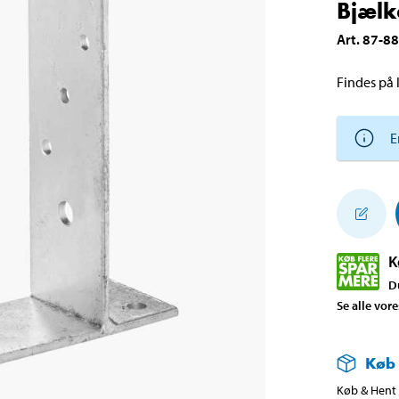
Bjælk
Art
.
87-8
Findes på l
E
K
D
Se alle vor
Køb
Køb & Hent i