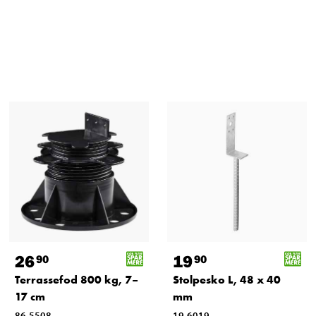
26
19
90
90
Terrassefod 800 kg, 7–
Stolpesko L, 48 x 40
17 cm
mm
86-5508
19-6019