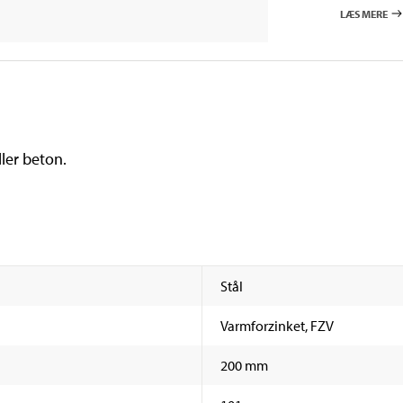
LÆS MERE
ler beton.
Stål
Varmforzinket, FZV
200 mm