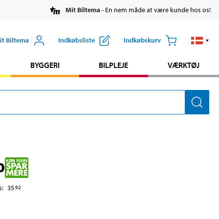
Mit Biltema
- En nem måde at være kunde hos os!
it Biltema
Indkøbsliste
Indkøbskurv
BYGGERI
BILPLEJE
VÆRKTØJ
0
s
:
35
92