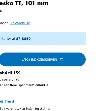
esko TT, 101 mm
86
ager i
17
varehuse
rstattes af
87-8860
LÆG I INDKØBSKURVEN
øb
4 til 159
,-
u sparer
20
60
es ”Køb flere, spar mere”-tilbud
 & Hent
 dit varehus. Klar inden for 2 timer!