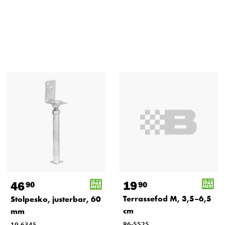
19
46
90
90
Terrassefod M, 3,5–6,5
Stolpesko, justerbar, 60
cm
mm
86-5525
19-6345