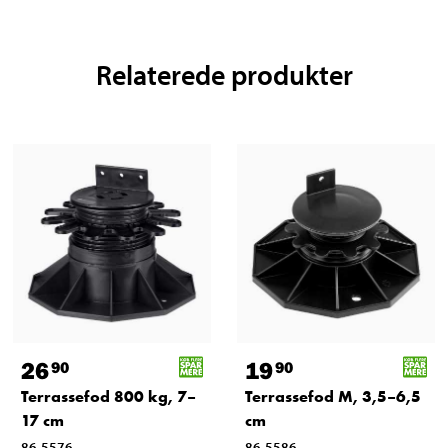
Relaterede produkter
26
19
90
90
Terrassefod 800 kg, 7–
Terrassefod M, 3,5–6,5
17 cm
cm
86-5576
86-5586