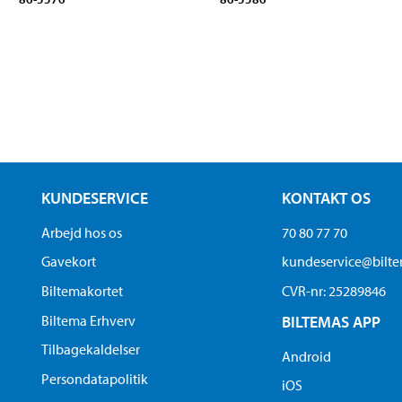
KUNDESERVICE
KONTAKT OS
Arbejd hos os
70 80 77 70
Gavekort
kundeservice@bilt
Biltemakortet
CVR-nr: 25289846
Biltema Erhverv
BILTEMAS APP
Tilbagekaldelser
Android
Persondatapolitik
iOS