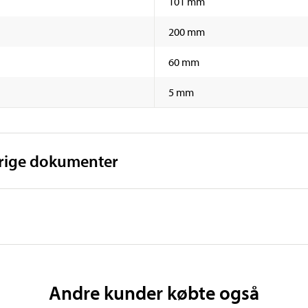
101 mm
200 mm
60 mm
5 mm
vrige dokumenter
Andre kunder købte også