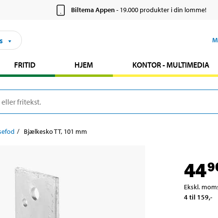
Biltema Appen
- 19.000 produkter i din lomme!
s
M
FRITID
HJEM
KONTOR - MULTIMEDIA
sefod
Bjælkesko TT, 101 mm
44
9
Ekskl. mom
4 til 159
,-