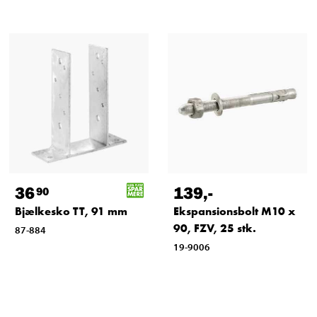
36
139
,-
90
Bjælkesko TT, 91 mm
Ekspansionsbolt M10 x
90, FZV, 25 stk.
87-884
19-9006