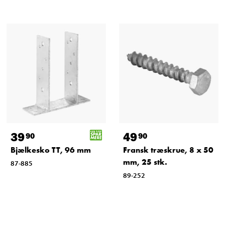
39
49
90
90
Bjælkesko TT, 96 mm
Fransk træskrue, 8 x 50
mm, 25 stk.
87-885
89-252