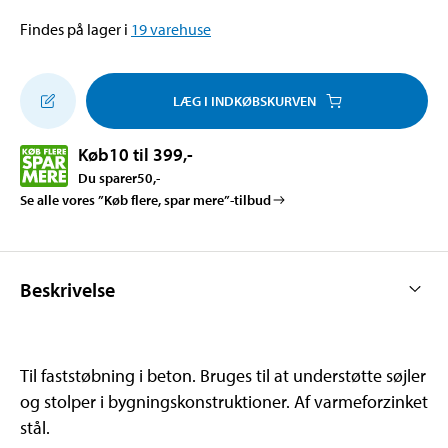
Findes på lager i
19
varehuse
LÆG I INDKØBSKURVEN
Køb
10 til 399
,-
Du sparer
50
,-
Se alle vores ”Køb flere, spar mere”-tilbud
Beskrivelse
Til faststøbning i beton. Bruges til at understøtte søjler
og stolper i bygningskonstruktioner. Af varmeforzinket
stål.