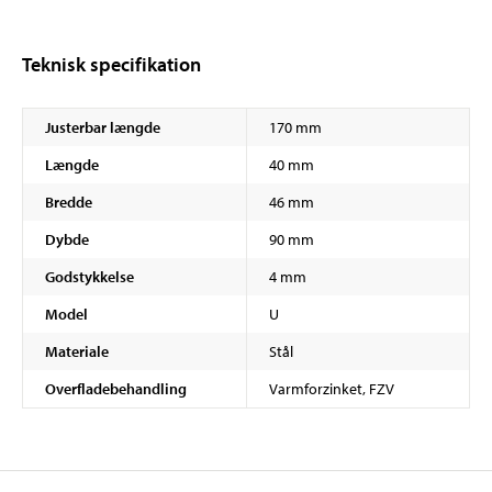
Teknisk specifikation
Justerbar længde
170 mm
Længde
40 mm
Bredde
46 mm
Dybde
90 mm
Godstykkelse
4 mm
Model
U
Materiale
Stål
Overfladebehandling
Varmforzinket, FZV