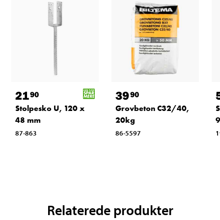
21
39
90
90
Stolpesko U, 120 x
Grovbeton C32/40,
S
48 mm
20kg
87-863
86-5597
1
Relaterede produkter