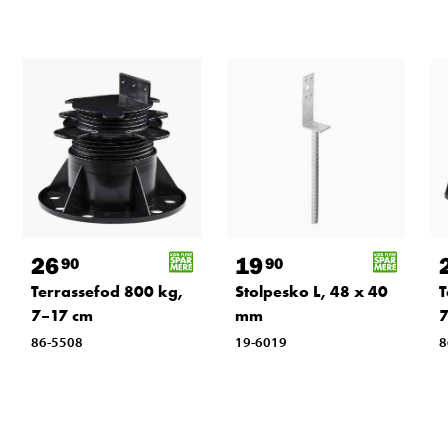
26
19
90
90
Terrassefod 800 kg,
Stolpesko L, 48 x 40
T
7–17 cm
mm
7
86-5508
19-6019
8