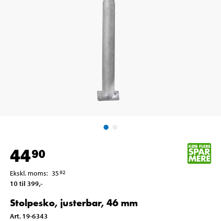
44
90
Ekskl. moms
:
35
92
10 til 399
,-
Stolpesko, justerbar, 46 mm
Art
.
19-6343