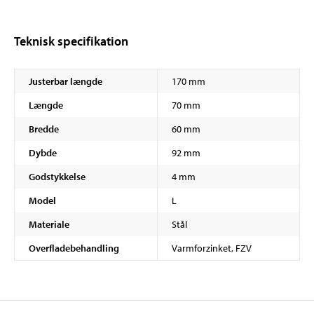
Teknisk specifikation
Justerbar længde
170 mm
Længde
70 mm
Bredde
60 mm
Dybde
92 mm
Godstykkelse
4 mm
Model
L
Materiale
Stål
Overfladebehandling
Varmforzinket, FZV