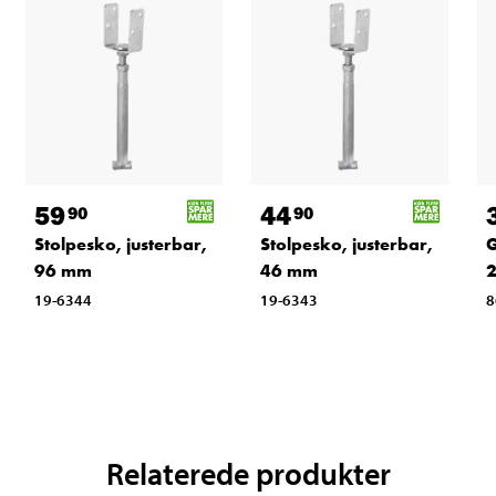
59
44
90
90
Stolpesko, justerbar,
Stolpesko, justerbar,
G
96 mm
46 mm
19-6344
19-6343
8
Relaterede produkter