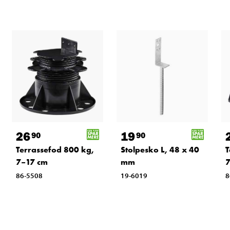
26
19
90
90
Terrassefod 800 kg,
Stolpesko L, 48 x 40
T
7–17 cm
mm
7
86-5508
19-6019
8