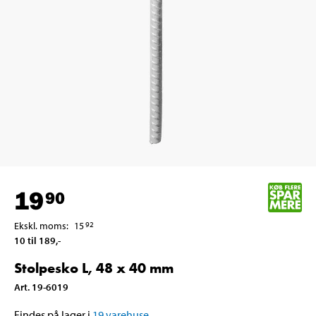
19
90
Ekskl. moms
:
15
92
10 til 189
,-
Stolpesko L, 48 x 40 mm
Art
.
19-6019
Findes på lager i
19
varehuse