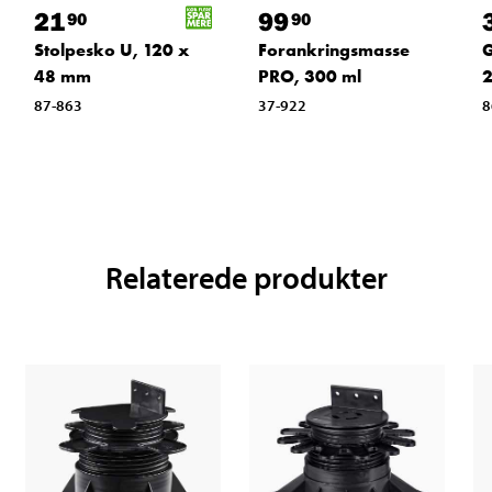
21
99
90
90
Stolpesko U, 120 x
Forankringsmasse
G
48 mm
PRO, 300 ml
87-863
37-922
8
Relaterede produkter