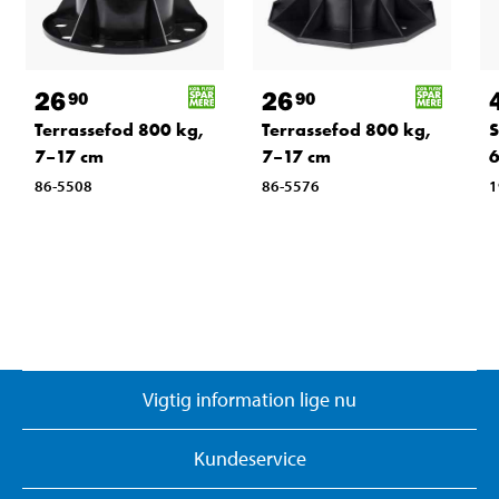
26
26
90
90
Terrassefod 800 kg,
Terrassefod 800 kg,
S
7–17 cm
7–17 cm
86-5508
86-5576
1
Vigtig information lige nu
Kundeservice