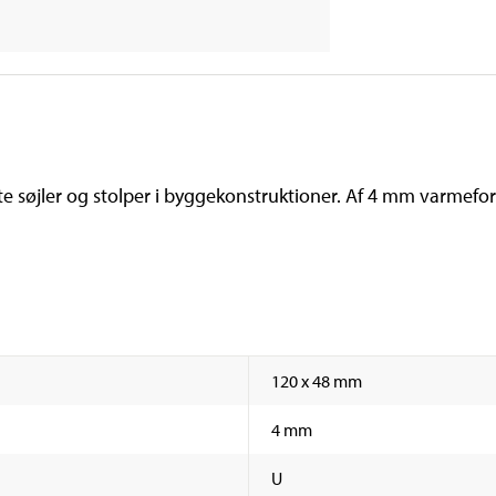
tøtte søjler og stolper i byggekonstruktioner. Af 4 mm varmefo
120 x 48 mm
4 mm
U