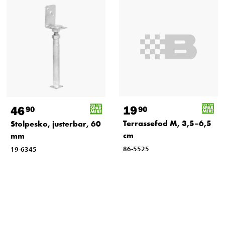
19
46
90
90
Terrassefod M, 3,5–6,5
Stolpesko, justerbar, 60
cm
mm
86-5525
19-6345