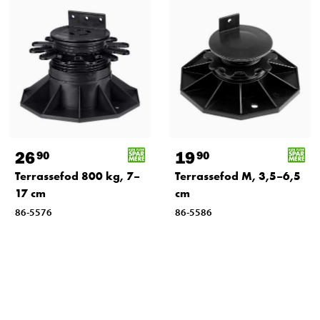
26
19
90
90
Terrassefod 800 kg, 7–
Terrassefod M, 3,5–6,5
17 cm
cm
86-5576
86-5586