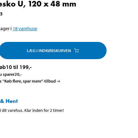
esko U, 120 x 48 mm
63
ager i
18
varehuse
LÆG I INDKØBSKURVEN
øb
10 til 199
,-
u sparer
20
,-
es ”Køb flere, spar mere”-tilbud
 & Hent
 dit varehus. Klar inden for 2 timer!