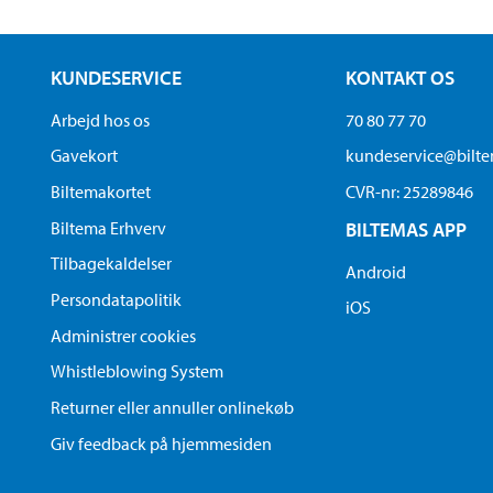
KUNDESERVICE
KONTAKT OS
Arbejd hos os
70 80 77 70
Gavekort
kundeservice@bilt
Biltemakortet
CVR-nr: 25289846
Biltema Erhverv
BILTEMAS APP
Tilbagekaldelser
Android
Persondatapolitik
iOS
Administrer cookies
Whistleblowing System
Returner eller annuller onlinekøb
Giv feedback på hjemmesiden