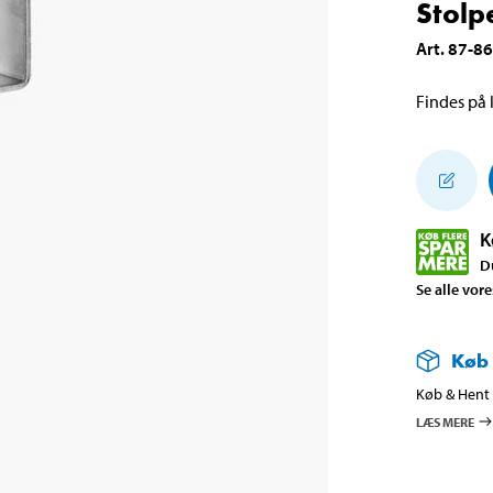
Stolp
Art
.
87-8
Findes på l
K
D
Se alle vor
Køb
Køb & Hent i
LÆS MERE