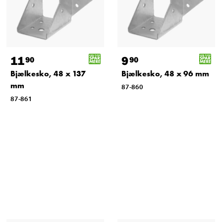
11
9
90
90
Bjælkesko, 48 x 137
Bjælkesko, 48 x 96 mm
mm
87-860
87-861