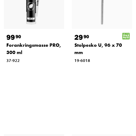
99
29
90
90
Forankringsmasse PRO,
Stolpesko U, 96 x 70
300 ml
mm
37-922
19-6018