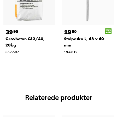
39
19
90
90
Grovbeton C32/40,
Stolpesko L, 48 x 40
20kg
mm
86-5597
19-6019
Relaterede produkter