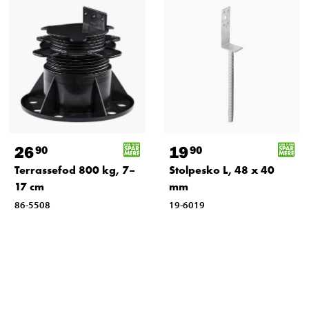
26
19
90
90
Terrassefod 800 kg, 7–
Stolpesko L, 48 x 40
17 cm
mm
86-5508
19-6019