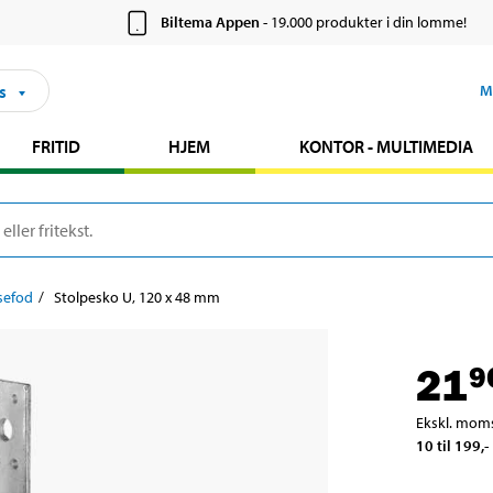
Biltema Appen
- 19.000 produkter i din lomme!
s
M
FRITID
HJEM
KONTOR - MULTIMEDIA
sefod
Stolpesko U, 120 x 48 mm
21
9
Ekskl. mom
10 til 199
,-