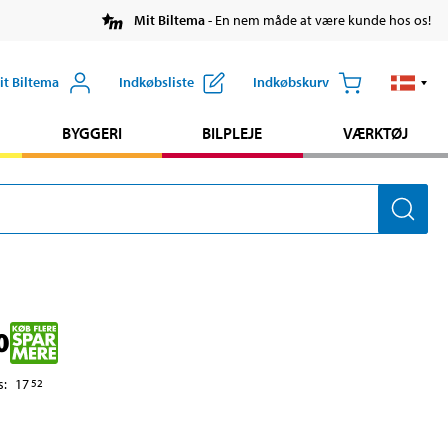
Mit Biltema
- En nem måde at være kunde hos os!
it Biltema
Indkøbsliste
Indkøbskurv
BYGGERI
BILPLEJE
VÆRKTØJ
0
s
:
17
52