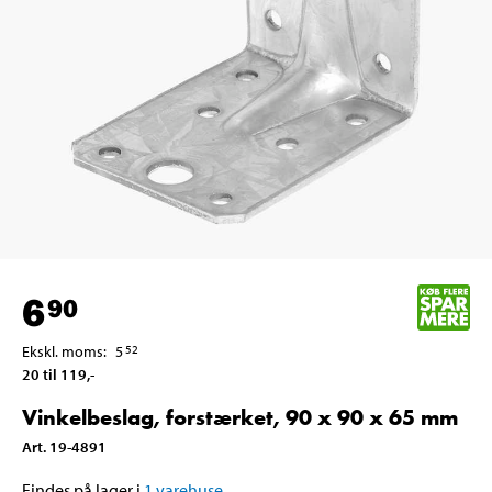
6
90
Ekskl. moms
:
5
52
20 til 119
,-
Vinkelbeslag, forstærket, 90 x 90 x 65 mm
Art
.
19-4891
Findes på lager i
1
varehuse