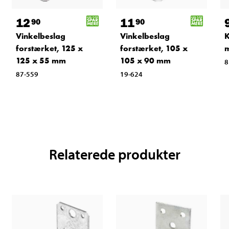
12
11
90
90
Vinkelbeslag
Vinkelbeslag
K
forstærket, 125 x
forstærket, 105 x
125 x 55 mm
105 x 90 mm
8
87-559
19-624
Relaterede produkter