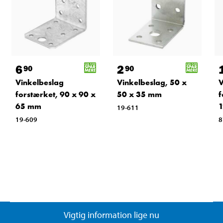
6
2
90
90
Vinkelbeslag
Vinkelbeslag, 50 x
V
forstærket, 90 x 90 x
50 x 35 mm
f
65 mm
1
19-611
19-609
8
Vigtig information lige nu