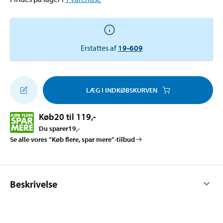
Erstattes af
19-609
LÆG I INDKØBSKURVEN
Køb
20 til 119
,-
Du sparer
19
,-
Se alle vores ”Køb flere, spar mere”-tilbud
Beskrivelse