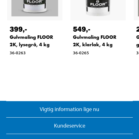
399
,-
549
,-
Gulvmaling FLOOR
Gulvmaling FLOOR
G
2K, lysegrå, 4 kg
2K, klarlak, 4 kg
g
36-0263
36-0265
3
Vigtig information lige nu
Kundeservice