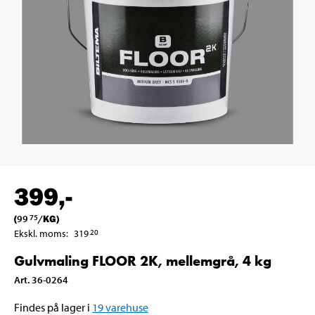
399
,-
(
99
/
KG
)
75
Ekskl. moms
:
319
20
Gulvmaling FLOOR 2K, mellemgrå, 4 kg
Art
.
36-0264
Findes på lager i
19
varehuse