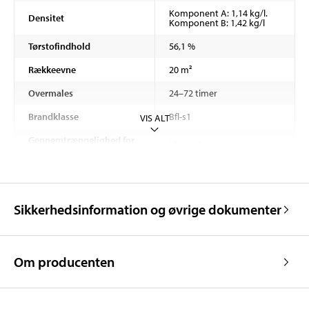
Komponent A: 1,14 kg/l.
Densitet
Komponent B: 1,42 kg/l
Tørstofindhold
56,1 %
Rækkeevne
20 m²
Overmales
24–72 timer
Brandklasse
Bfl-s1
VIS ALT
Gennemtrængelighed for
Klasse 1
vanddamp
Kapillær absorption og
w < 0,1 kg/(m²·h^0,5)
vandgennemtrængelighed
Vedhæftning
> 2,0 N/mm²
Sikkerhedsinformation og øvrige dokumenter
Slidstyrke
< 3000 mg
Kemikalieresistens
Klasse 1
Om producenten
Slagfasthed
Klasse 1
Lagtykkelse
150–200 µm (en strygning)