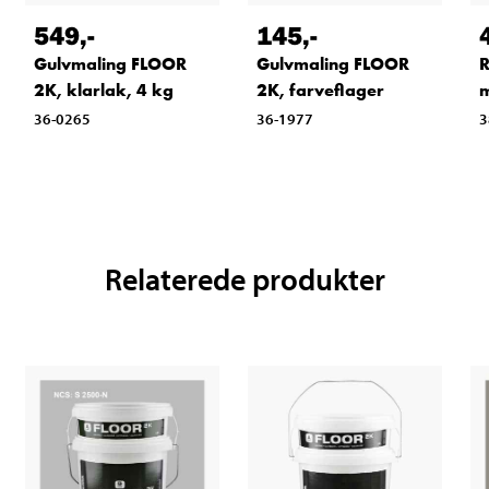
549
,-
145
,-
Gulvmaling FLOOR
Gulvmaling FLOOR
R
2K, klarlak, 4 kg
2K, farveflager
36-0265
36-1977
3
Relaterede produkter