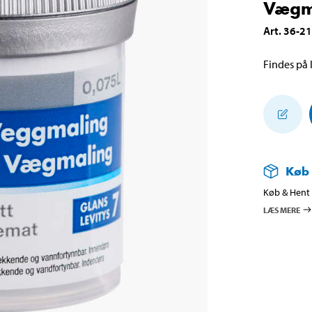
Vægma
Art
.
36-2
Findes på l
Køb
Køb & Hent i
LÆS MERE