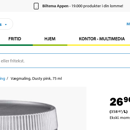
Biltema Appen
- 19.000 produkter i din lomme!
s
M
FRITID
HJEM
KONTOR - MULTIMEDIA
ing
Vægmaling, Dusty pink, 75 ml
26
9
(
358
/
L
)
67
Ekskl. mom