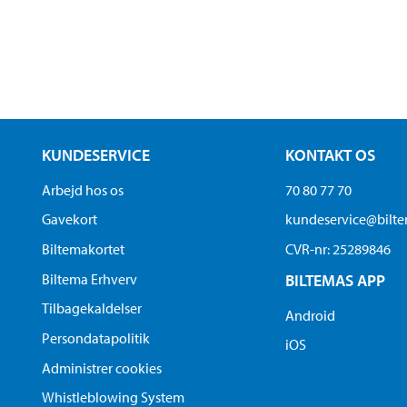
KUNDESERVICE
KONTAKT OS
Arbejd hos os
70 80 77 70
Gavekort
kundeservice@bilt
Biltemakortet
CVR-nr: 25289846
Biltema Erhverv
BILTEMAS APP
Tilbagekaldelser
Android
Persondatapolitik
iOS
Administrer cookies
Whistleblowing System