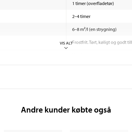
1 timer (overfladetør)
2–4 timer
6–8 m²/l (en strygning)
Frostfrit. Tørt, køligt og godt 
VIS ALT
Vand
> +5 °C
Andre kunder købte også