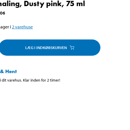
ling, Dusty pink, 75 ml
106
ager i
2
varehuse
LÆG I INDKØBSKURVEN
 & Hent
 dit varehus. Klar inden for 2 timer!