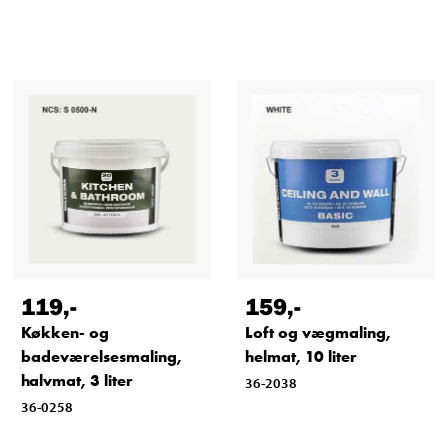
119
,-
159
,-
Køkken- og
Loft og vægmaling,
badeværelsesmaling,
helmat, 10 liter
halvmat, 3 liter
36-2038
36-0258