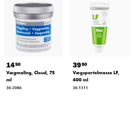
14
39
90
90
Vægmaling, Cloud, 75
Vægspartelmasse LF,
ml
400 ml
36-2086
36-1311