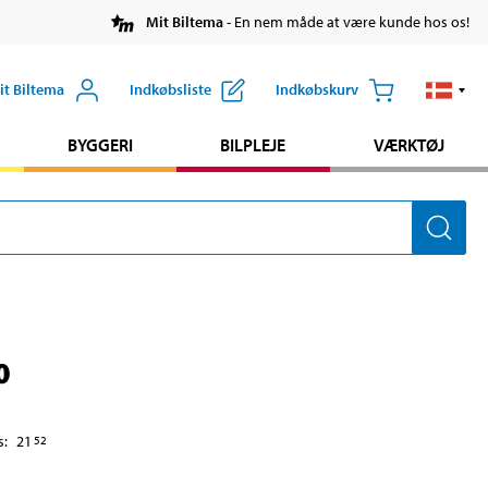
Mit Biltema
- En nem måde at være kunde hos os!
it Biltema
Indkøbsliste
Indkøbskurv
BYGGERI
BILPLEJE
VÆRKTØJ
0
s
:
21
52