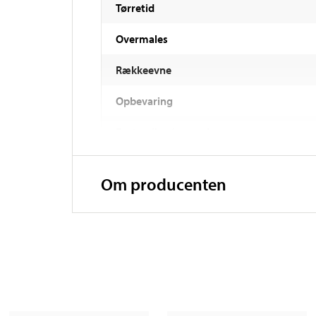
Tørretid
Overmales
Rækkeevne
Opbevaring
Fortynding/rengøring
Påføringsbetingelser
Om producenten