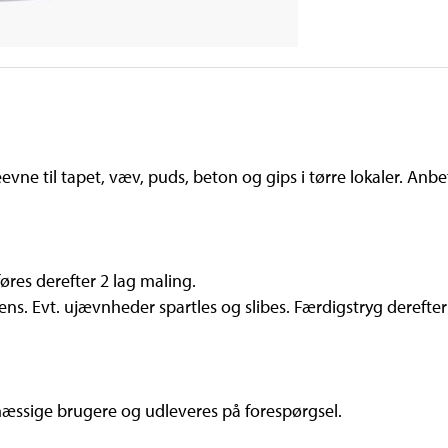
vne til tapet, væv, puds, beton og gips i tørre lokaler. An
føres derefter 2 lag maling.
ens. Evt. ujævnheder spartles og slibes. Færdigstryg derefte
æssige brugere og udleveres på forespørgsel.