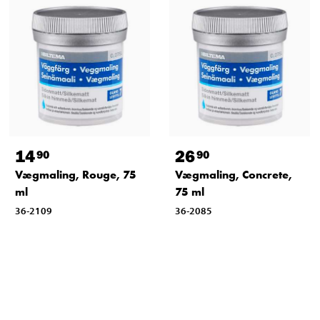
14
26
90
90
Vægmaling, Rouge, 75
Vægmaling, Concrete,
ml
75 ml
36-2109
36-2085