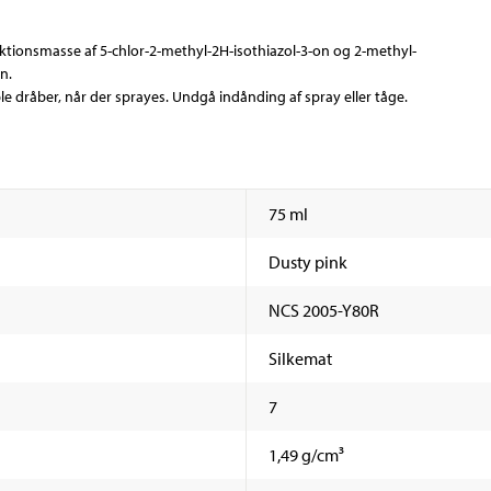
ktionsmasse af 5-chlor-2-methyl-2H-isothiazol-3-on og 2-methyl-
n.
le dråber, når der sprayes. Undgå indånding af spray eller tåge.
75 ml
Dusty pink
NCS 2005-Y80R
Silkemat
7
1,49 g/cm³