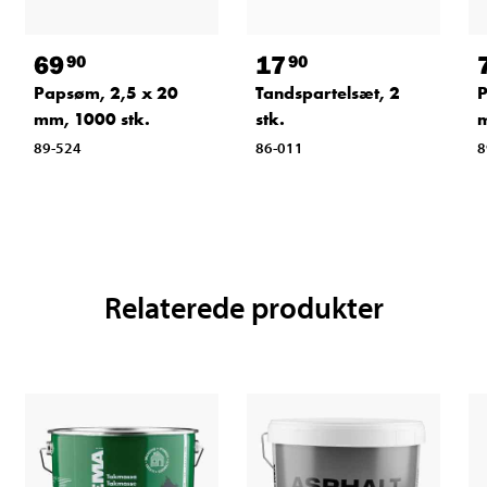
69
17
90
90
Papsøm, 2,5 x 20
Tandspartelsæt, 2
P
mm, 1000 stk.
stk.
m
89-524
86-011
8
Relaterede produkter