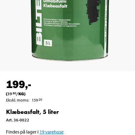
199
,-
(
39
/
KG
)
80
Ekskl. moms
:
159
20
Klæbeasfalt, 5 liter
Art
.
36-0022
Findes på lager i
19
varehuse