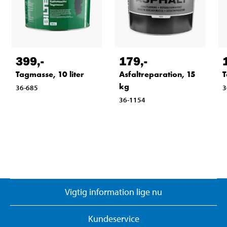
399
,-
179
,-
Tagmasse, 10 liter
Asfaltreparation, 15
T
kg
36-685
3
36-1154
Vigtig information lige nu
Kundeservice