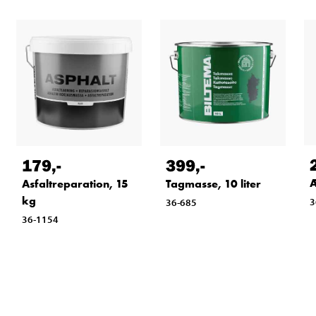
179
,-
399
,-
Æ
Asfaltreparation, 15
Tagmasse, 10 liter
kg
3
36-685
36-1154