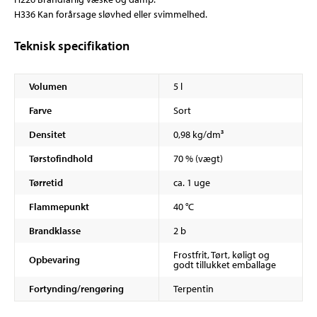
H336 Kan forårsage sløvhed eller svimmelhed.
Teknisk specifikation
Volumen
5 l
Farve
Sort
Densitet
0,98 kg/dm³
Tørstofindhold
70 % (vægt)
Tørretid
ca. 1 uge
Flammepunkt
40 °C
Brandklasse
2 b
Frostfrit, Tørt, køligt og
Opbevaring
godt tillukket emballage
Fortynding/rengøring
Terpentin