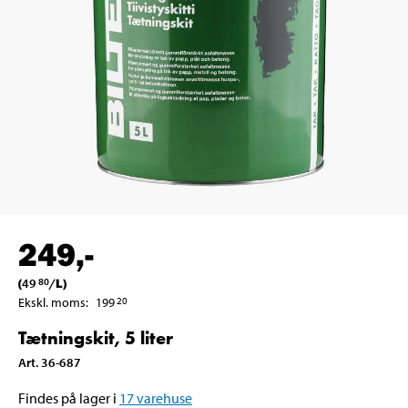
249
,-
(
49
/
L
)
80
Ekskl. moms
:
199
20
Tætningskit, 5 liter
Art
.
36-687
Findes på lager i
17
varehuse