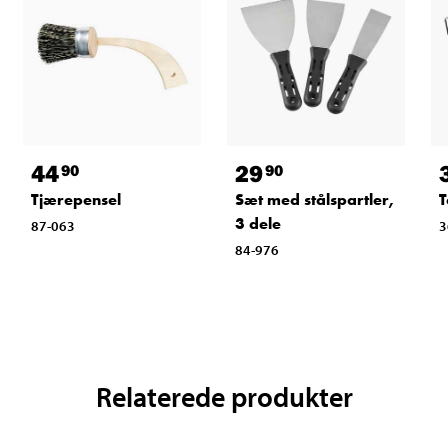
44
29
90
90
Tjærepensel
Sæt med stålspartler,
T
3 dele
87-063
3
84-976
Relaterede produkter