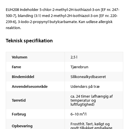
EUH208 Indeholder 5-chlor-2-methyl-2H-isothiazol-3-on [EF nr. 247-
500-7], blanding (3:1) med 2-methyl-2H-isothiazol-3-on [EF nr. 220-
239-6], 3-iodo-2-propynyl butylcarbamate. Kan udløse allergisk
reaktion.
Teknisk specifikation
Volumen
2,5 l
Farve
Tjærebrun
Bindemiddel
Silikonealkydbaseret
Anvendelsesområde
Udendørs på træ
ca. 24 timer (afhængig af
Tørretid
temperatur og
luftfugtighed)
Forbrug
6–10 m²/l
Frostfrit. Tørt, køligt og
Opbevaring
godt tillukket emballage