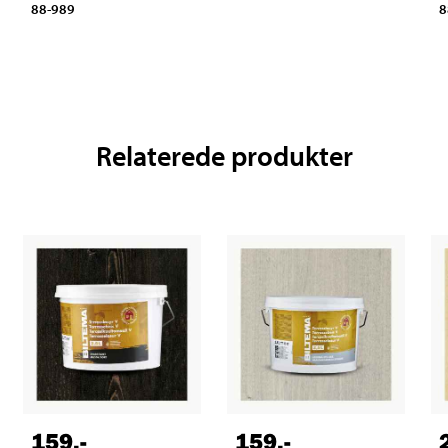
88-989
8
Relaterede produkter
159
,-
159
,-