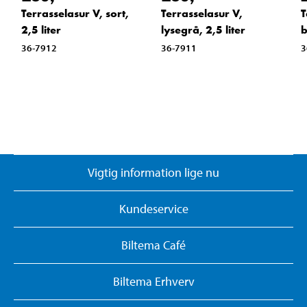
Terrasselasur V, sort,
Terrasselasur V,
T
2,5 liter
lysegrå, 2,5 liter
b
36-7912
36-7911
3
Vigtig information lige nu
Kundeservice
Biltema Café
Biltema Erhverv