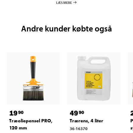
LÆS MERE
Andre kunder købte også
19
49
90
90
Træoliepensel PRO,
Trærens, 4 liter
P
120 mm
s
36-16370