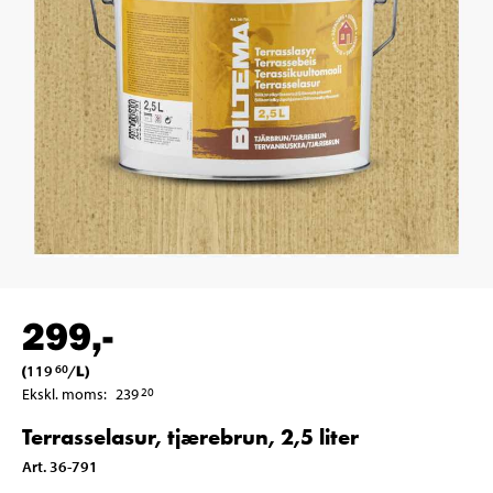
299
,-
(
119
/
L
)
60
Ekskl. moms
:
239
20
Terrasselasur, tjærebrun, 2,5 liter
Art
.
36-791