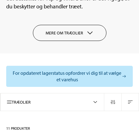
du beskytter og behandler træet.
MERE OM TRÆOLIER
For opdateret lagerstatus opfordrer vi dig til at vælge
et varehus
TRÆOLIER
11
PRODUKTER