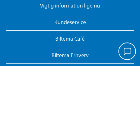
Vigtig information lige nu
Kundeservice
Biltema Café
Biltema Erhverv
Om Biltema
Arbejd hos os
Vores koncept
Biltemakort
Persondatapolitik