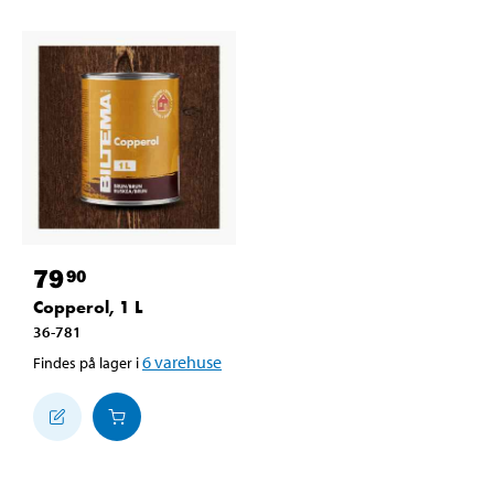
79
90
Copperol, 1 L
36-781
6
varehuse
Findes på lager i