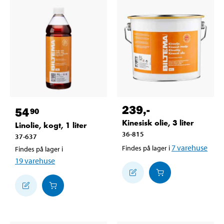
239
,-
54
90
Kinesisk olie, 3 liter
Linolie, kogt, 1 liter
36-815
37-637
7
varehuse
Findes på lager i
Findes på lager i
19
varehuse