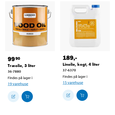
189
,-
99
90
Linolie, kogt, 4 liter
Træolie, 3 liter
37-6370
36-7880
Findes på lager i
Findes på lager i
15
varehuse
19
varehuse