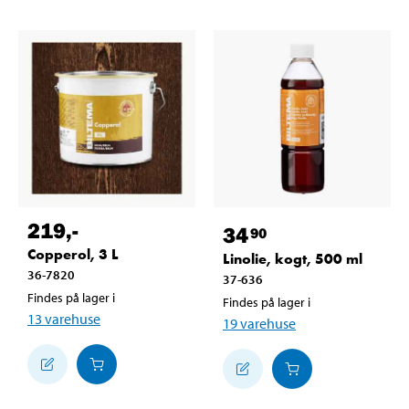
219
,-
34
90
Copperol, 3 L
Linolie, kogt, 500 ml
36-7820
37-636
Findes på lager i
Findes på lager i
13
varehuse
19
varehuse