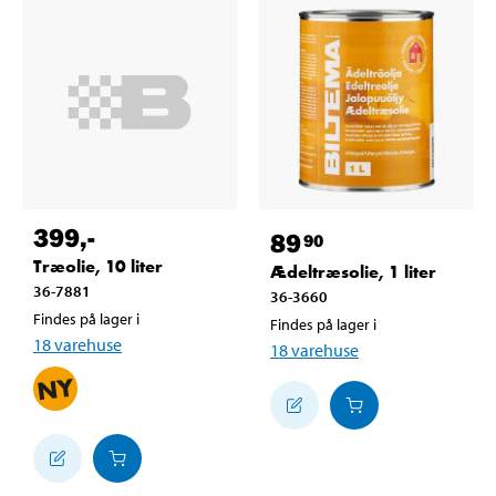
399
,-
89
90
Træolie, 10 liter
Ædeltræsolie, 1 liter
36-7881
36-3660
Findes på lager i
Findes på lager i
18
varehuse
18
varehuse