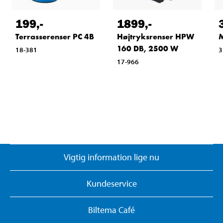
199
,-
1899
,-
Terrasserenser PC 4B
Højtryksrenser HPW
M
160 DB, 2500 W
18-381
3
17-966
Vigtig information lige nu
Kundeservice
Biltema Café