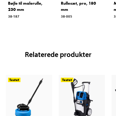
Bøjle til malerulle,
Rullesæt, pro, 180
M
230 mm
mm
38-187
38-005
3
Relaterede produkter
Testet
Testet