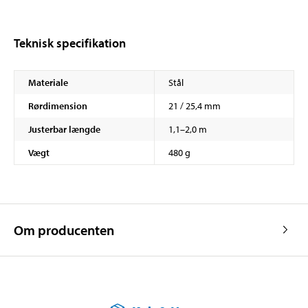
Teknisk specifikation
Materiale
Stål
Rørdimension
21 / 25,4 mm
Justerbar længde
1,1–2,0 m
Vægt
480 g
Om producenten