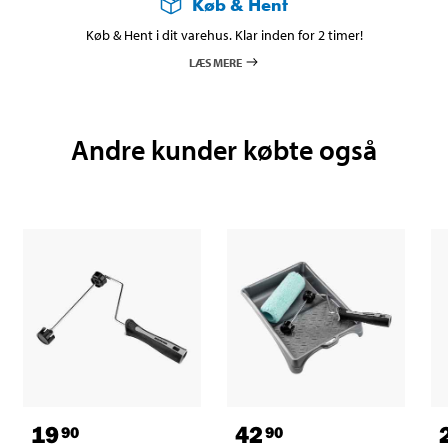
Køb & Hent
Køb & Hent i dit varehus. Klar inden for 2 timer!
LÆS MERE
Andre kunder købte også
19
42
90
90