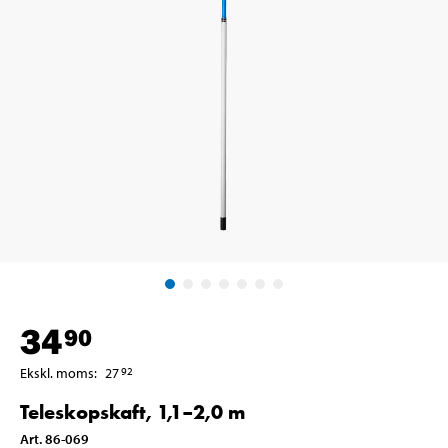
34
90
Ekskl. moms
:
27
92
Teleskopskaft, 1,1–2,0 m
Art
.
86-069