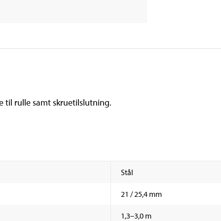
e til rulle samt skruetilslutning.
Stål
21 / 25,4 mm
1,3–3,0 m