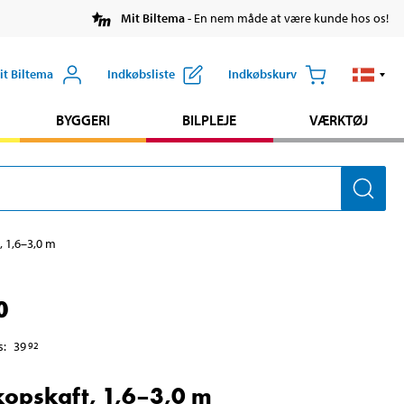
Mit Biltema
- En nem måde at være kunde hos os!
it Biltema
Indkøbsliste
Indkøbskurv
BYGGERI
BILPLEJE
VÆRKTØJ
, 1,6–3,0 m
0
s
:
39
92
kopskaft, 1,6–3,0 m