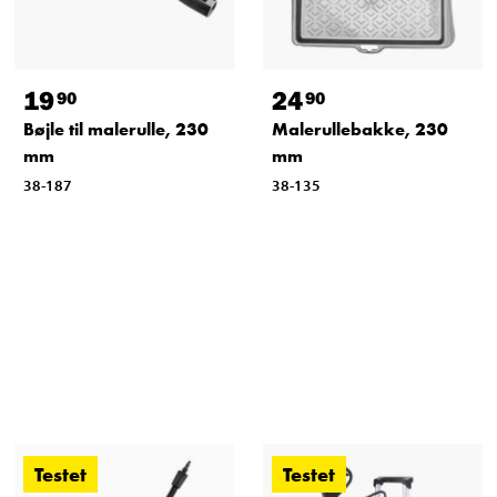
19
24
90
90
Bøjle til malerulle, 230
Malerullebakke, 230
mm
mm
38-187
38-135
Testet
Testet