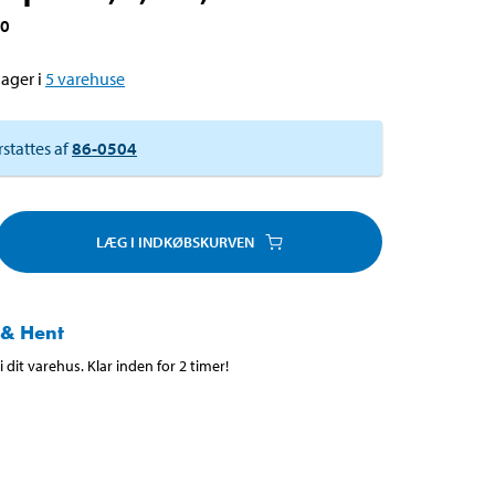
70
ager i
5
varehuse
rstattes af
86-0504
LÆG I INDKØBSKURVEN
 & Hent
 dit varehus. Klar inden for 2 timer!