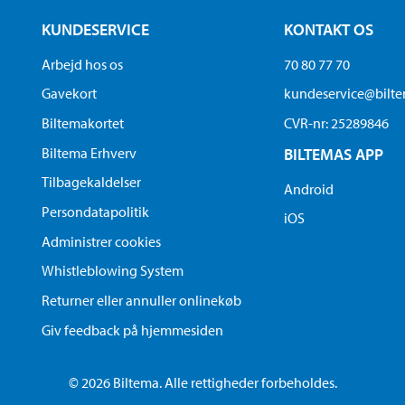
KUNDESERVICE
KONTAKT OS
Arbejd hos os
70 80 77 70
Gavekort
kundeservice@bilt
Biltemakortet
CVR-nr: 25289846
Biltema Erhverv
BILTEMAS APP
Tilbagekaldelser
Android
Persondatapolitik
iOS
Administrer cookies
Whistleblowing System
Returner eller annuller onlinekøb
Giv feedback på hjemmesiden
© 2026 Biltema. Alle rettigheder forbeholdes.