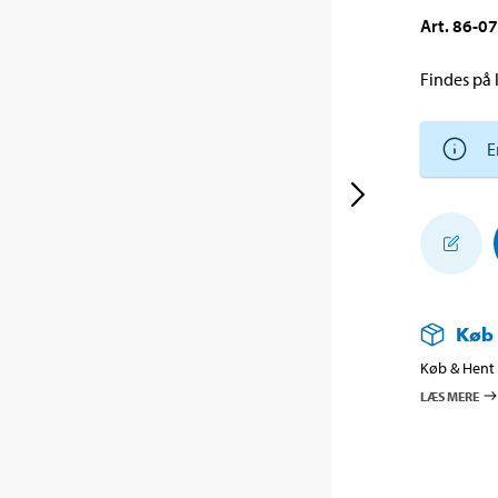
Art
.
86-0
Findes på l
E
Køb
Køb & Hent i
LÆS MERE