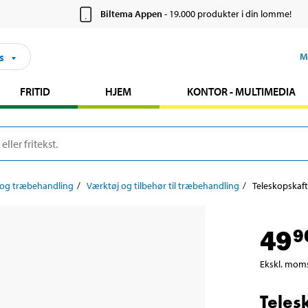
Biltema Appen
- 19.000 produkter i din lomme!
s
M
FRITID
HJEM
KONTOR - MULTIMEDIA
 og træbehandling
Værktøj og tilbehør til træbehandling
Teleskopskaft
49
9
Ekskl. mom
Teles