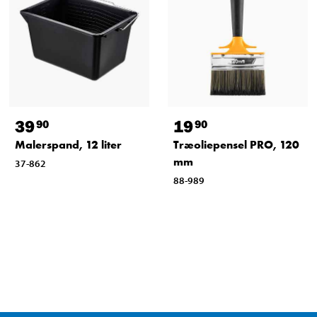
39
19
90
90
Malerspand, 12 liter
Træoliepensel PRO, 120
mm
37-862
88-989