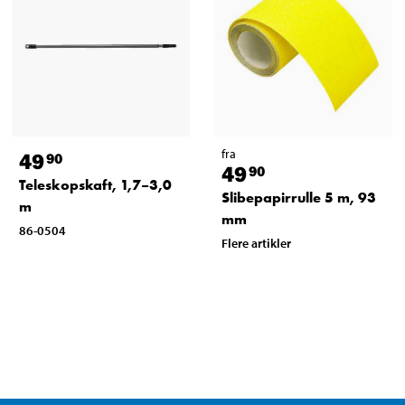
fra
49
90
49
90
Teleskopskaft, 1,7–3,0
Slibepapirrulle 5 m, 93
m
mm
86-0504
Flere artikler