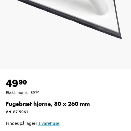
49
90
Ekskl. moms
:
39
92
Fugebræt hjørne, 80 x 260 mm
Art
.
87-5961
Findes på lager i
1
varehuse