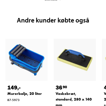
Andre kunder købte også
149
,-
36
90
Murerbalje, 20 liter
Vaskebræt,
V
standard, 280 x 140
2
87-5973
mm
8