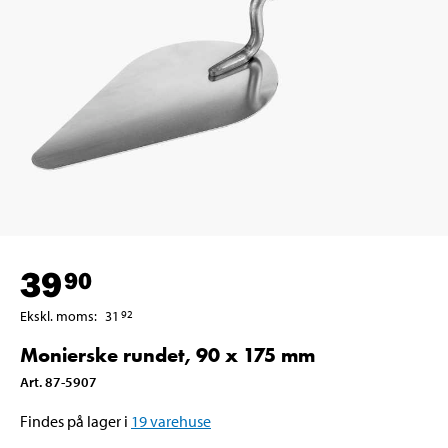
39
90
Ekskl. moms
:
31
92
Monierske rundet, 90 x 175 mm
Art
.
87-5907
Findes på lager i
19
varehuse