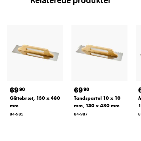
69
69
90
90
Glittebræt, 130 x 480
Tandspartel 10 x 10
M
mm
mm, 130 x 480 mm
84-985
84-987
8