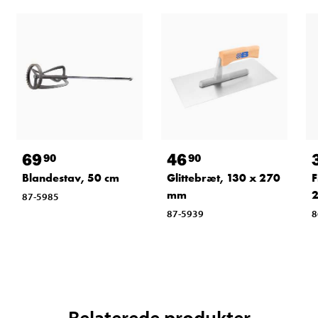
69
46
90
90
Blandestav, 50 cm
Glittebræt, 130 x 270
F
mm
87-5985
87-5939
8
Relaterede produkter