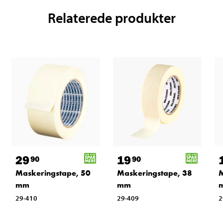
Relaterede produkter
29
19
90
90
Maskeringstape, 50
Maskeringstape, 38
M
mm
mm
29-410
29-409
2