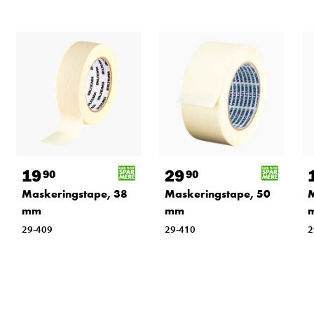
19
29
90
90
Maskeringstape, 38
Maskeringstape, 50
M
mm
mm
29-409
29-410
2