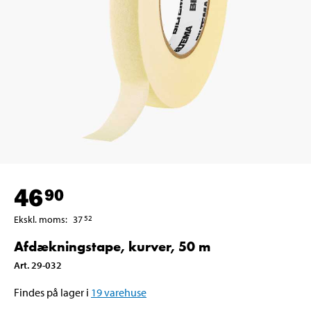
46
90
Ekskl. moms
:
37
52
Afdækningstape, kurver, 50 m
Art
.
29-032
Findes på lager i
19
varehuse