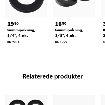
16
19
90
90
Gummipakning,
Gummipakning,
R
3/8", 4 stk.
3/4", 4 stk.
3
86-8999
86-9001
8
Relaterede produkter