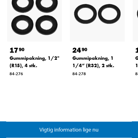
17
24
90
90
Gummipakning, 1/2"
Gummipakning, 1
G
(R15), 4 stk.
1/4” (R32), 2 stk.
1
84-276
84-278
8
Vigtig information lige nu