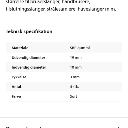
størrelse til bruserslanger, håndbrusere,
tilslutningsslanger, strålesamlere, haveslanger m.m.
Teknisk specifikation
Materiale
SBR gummi
Udvendig diameter
19 mm
Indvendig diameter
10 mm
Tykkelse
3 mm
Antal
4 stk.
Farve
Sort