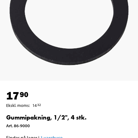
17
90
Ekskl. moms
:
14
32
Gummipakning, 1/2", 4 stk.
Art
.
86-9000
Findes på lager i
1
varehuse