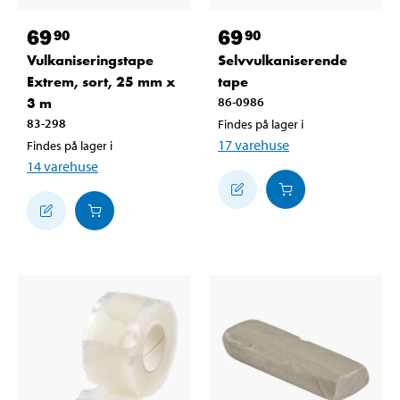
69
69
90
90
Vulkaniseringstape
Selvvulkaniserende
Extrem, sort, 25 mm x
tape
3 m
86-0986
83-298
Findes på lager i
17
varehuse
Findes på lager i
14
varehuse