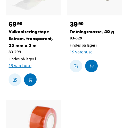
69
39
90
90
Vulkaniseringstape
Tætningsmasse, 40 g
Extrem, transparent,
83-629
25 mm x 3 m
Findes på lager i
19
varehuse
83-299
Findes på lager i
19
varehuse