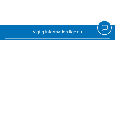
Vigtig information lige nu
Kundeservice
Biltema Café
Biltema Erhverv
Om Biltema
Arbejd hos os
Vores koncept