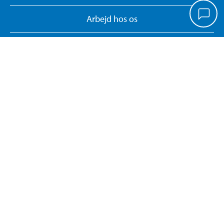
Arbejd hos os
Vores koncept
Biltemakort
Persondatapolitik
Whistleblower System
Giv feedback på hjemmesiden
Administrer cookies
Dokumentsøgning