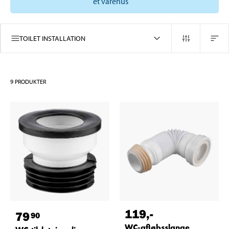
et varehus
TOILET INSTALLATION
9
PRODUKTER
119
,-
79
90
WC-afløbsslange,