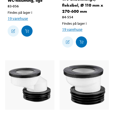
WC-tilslutning, lige
fleksibel, Ø 110 mm x
83-056
270-600 mm
Findes på lager i
84-554
19
varehuse
Findes på lager i
19
varehuse