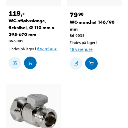
119
,-
79
90
WC-afløbsslange,
WC-manchet 146/90
fleksibel, Ø 110 mm x
mm
295-670 mm
86-9035
86-9005
Findes på lager i
6
varehuse
Findes på lager i
18
varehuse