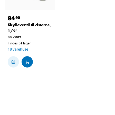
84
90
Skylleventil til cisterne,
1/2"
88-2009
Findes på lager i
18
varehuse