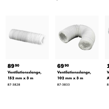
89
69
90
90
Ventilationsslange,
Ventilationsslange,
V
152 mm x 3 m
102 mm x 3 m
A
87-3828
87-3833
8