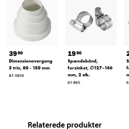
39
19
90
90
Dimensionovergang
Spændebånd,
5 trin, 80 - 150 mm
forzinket, ∅127–146
f
mm, 2 stk.
m
87-3850
61-865
6
Relaterede produkter