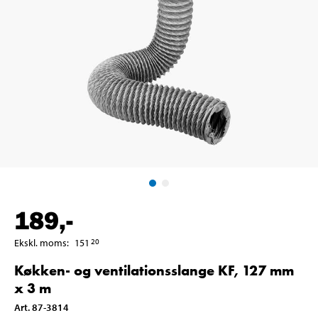
189
,-
Ekskl. moms
:
151
20
Køkken- og ventilationsslange KF, 127 mm
x 3 m
Art
.
87-3814