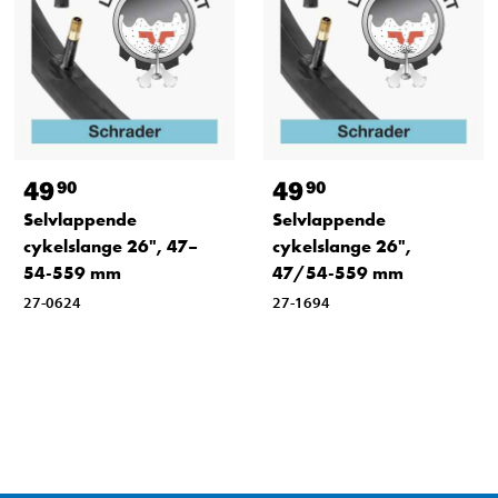
49
49
90
90
Selvlappende
Selvlappende
cykelslange 26", 47–
cykelslange 26",
54-559 mm
47/54-559 mm
27-0624
27-1694