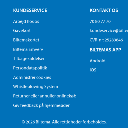
KUNDESERVICE
KONTAKT OS
Arbejd hos os
70 80 77 70
Gavekort
kundeservice@bilt
Biltemakortet
CVR-nr: 25289846
Biltema Erhverv
BILTEMAS APP
Tilbagekaldelser
Android
Persondatapolitik
iOS
Administrer cookies
Whistleblowing System
Returner eller annuller onlinekøb
Giv feedback på hjemmesiden
© 2026 Biltema. Alle rettigheder forbeholdes.