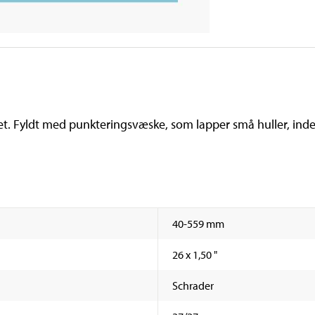
itet. Fyldt med punkteringsvæske, som lapper små huller, inde
40-559 mm
26 x 1,50 "
Schrader