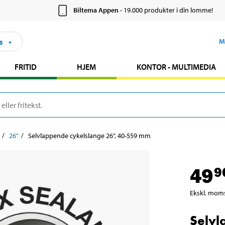
Biltema Appen
- 19.000 produkter i din lomme!
s
M
FRITID
HJEM
KONTOR - MULTIMEDIA
26"
Selvlappende cykelslange 26", 40-559 mm
49
9
Ekskl. mom
Selvl