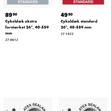
89
49
90
90
Cykeldæk ekstra
Cykeldæk standard
forstærket 26", 40-559
26", 40-559 mm
mm
27-1922
27-0612