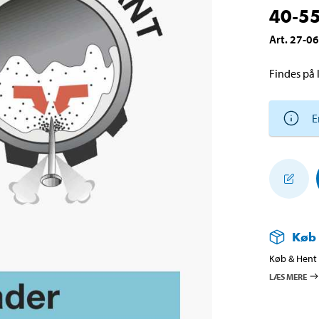
40-5
Art
.
27-0
Findes på l
E
Køb
Køb & Hent i
LÆS MERE