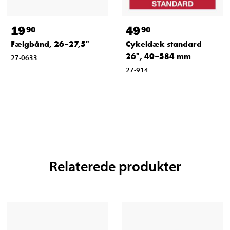
19
49
90
90
Fælgbånd, 26–27,5"
Cykeldæk standard
26", 40–584 mm
27-0633
27-914
Relaterede produkter