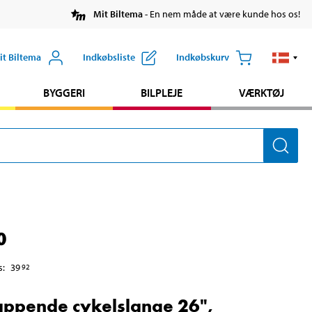
Mit Biltema
- En nem måde at være kunde hos os!
it Biltema
Indkøbsliste
Indkøbskurv
BYGGERI
BILPLEJE
VÆRKTØJ
0
s
:
39
92
appende cykelslange 26",