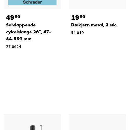
49
19
90
90
Selvlappende
Dækjern metal, 3 stk.
cykelslange 26", 47–
54-010
54-559 mm
27-0624