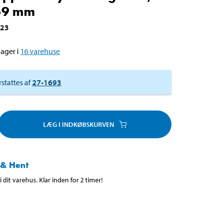
59 mm
623
ager i
16
varehuse
rstattes af
27-1693
LÆG I INDKØBSKURVEN
 & Hent
 dit varehus. Klar inden for 2 timer!