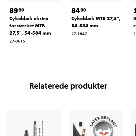
89
84
90
90
Cykeldæk ekstra
Cykeldæk MTB 27,5",
R
forstærket MTB
54-584 mm
c
27,5", 54-584 mm
27-1847
2
27-0615
Relaterede produkter