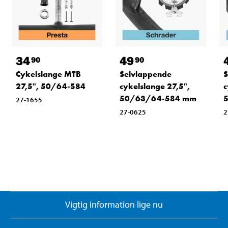
34
49
90
90
Cykelslange MTB
Selvlappende
S
27,5", 50/64-584
cykelslange 27,5",
c
50/63/64-584 mm
27-1655
27-0625
2
Vigtig information lige nu