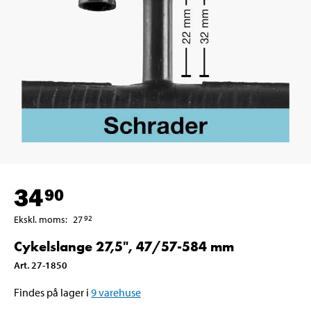
34
90
Ekskl. moms
:
27
92
Cykelslange 27,5", 47/57-584 mm
Art
.
27-1850
Findes på lager i
9
varehuse