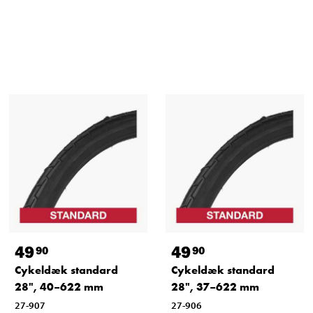
49
49
90
90
Cykeldæk standard
Cykeldæk standard
28", 40–622 mm
28", 37–622 mm
27-907
27-906