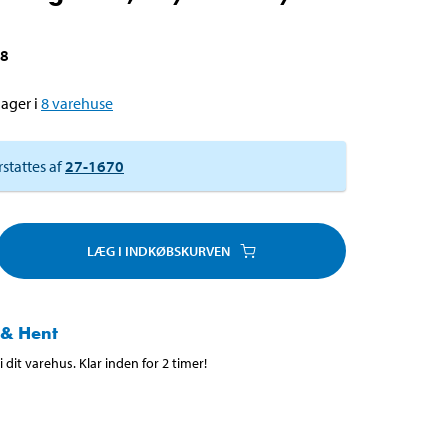
48
ager i
8
varehuse
rstattes af
27-1670
LÆG I INDKØBSKURVEN
 & Hent
 dit varehus. Klar inden for 2 timer!