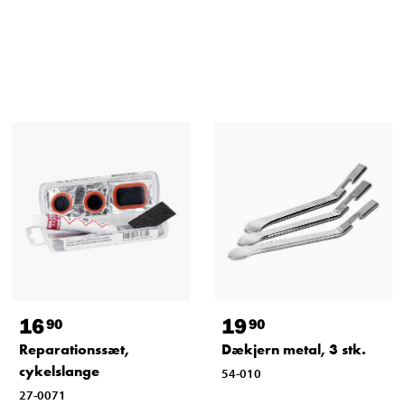
16
19
90
90
Reparationssæt,
Dækjern metal, 3 stk.
cykelslange
54-010
27-0071