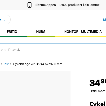
Biltema Appen
- 19.000 produkter i din lomme!
s
M
FRITID
HJEM
KONTOR - MULTIMEDIA
28"
Cykelslange 28", 35/44-622/630 mm
34
9
Ekskl. mom
Cykel