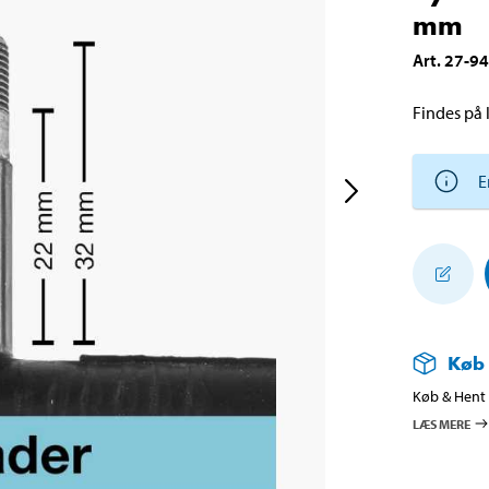
mm
Art
.
27-9
Findes på l
E
Køb
Køb & Hent i
LÆS MERE