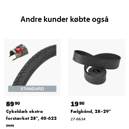
Andre kunder købte også
89
19
90
90
Cykeldæk ekstra
Fælgbånd, 28–29"
forstærket 28", 40-622
27-0634
mm