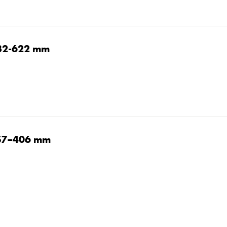
/32-622 mm
/57–406 mm