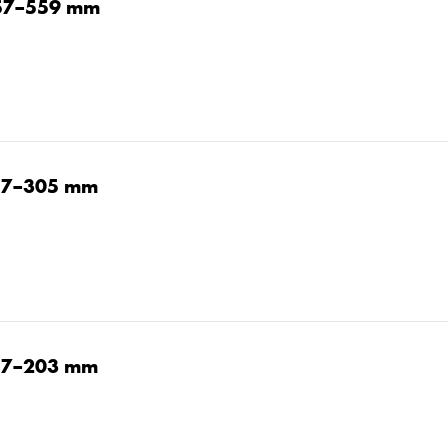
/57–559 mm
/57–305 mm
/57–203 mm