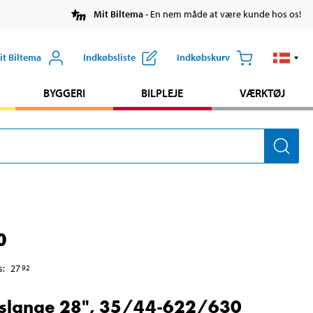
Mit Biltema
- En nem måde at være kunde hos os!
it Biltema
Indkøbsliste
Indkøbskurv
BYGGERI
BILPLEJE
VÆRKTØJ
0
s
:
27
92
slange 28", 35/44-622/630