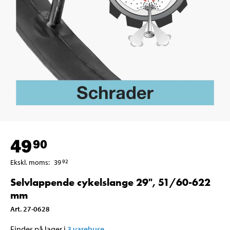
49
90
Ekskl. moms
:
39
92
Selvlappende cykelslange 29", 51/60-622
mm
Art
.
27-0628
Findes på lager i
3
varehuse