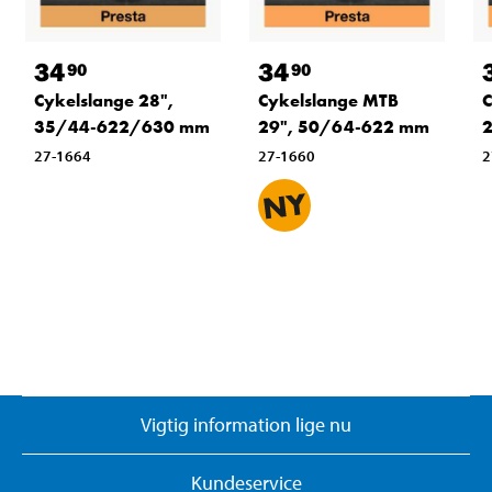
34
34
90
90
Cykelslange 28",
Cykelslange MTB
C
35/44-622/630 mm
29", 50/64-622 mm
27-1664
27-1660
2
Vigtig information lige nu
Kundeservice