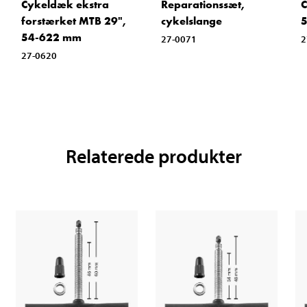
Cykeldæk ekstra
Reparationssæt,
C
forstærket MTB 29",
cykelslange
54-622 mm
27-0071
2
27-0620
Relaterede produkter