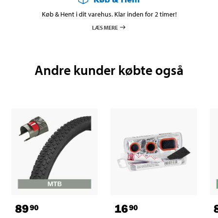
Køb & Hent i dit varehus. Klar inden for 2 timer!
LÆS MERE
Andre kunder købte også
89
16
90
90