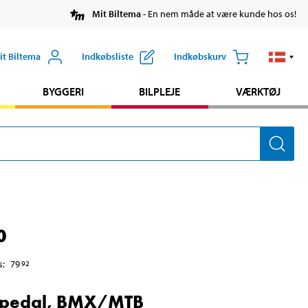
Mit Biltema
- En nem måde at være kunde hos os!
it Biltema
Indkøbsliste
Indkøbskurv
BYGGERI
BILPLEJE
VÆRKTØJ
0
s
:
79
92
lpedal, BMX/MTB