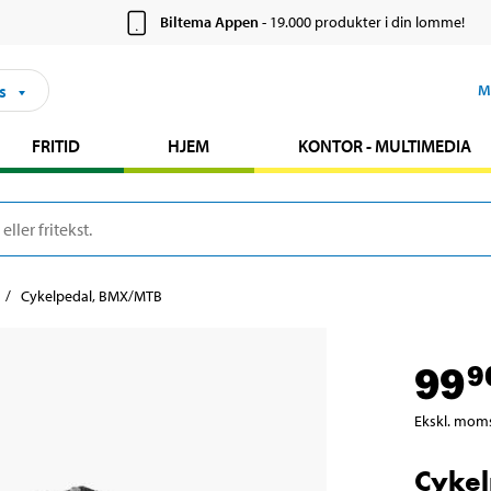
Biltema Appen
- 19.000 produkter i din lomme!
s
M
FRITID
HJEM
KONTOR - MULTIMEDIA
Cykelpedal, BMX/MTB
99
9
Ekskl. mom
Cyke