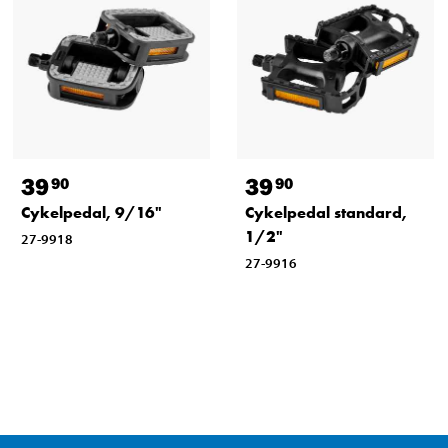
39
39
90
90
Cykelpedal, 9/16"
Cykelpedal standard,
1/2"
27-9918
27-9916