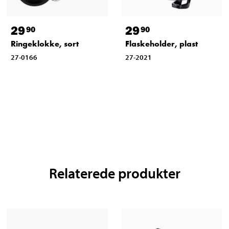
29
29
90
90
Ringeklokke, sort
Flaskeholder, plast
27-0166
27-2021
Relaterede produkter