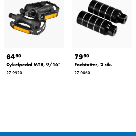
64
79
90
90
Cykelpedal MTB, 9/16"
Fodstøtter, 2 stk.
27-9920
27-0060