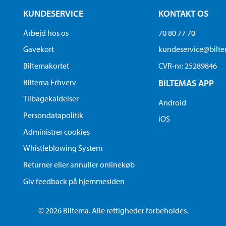
KUNDESERVICE
KONTAKT OS
Arbejd hos os
70 80 77 70
Gavekort
kundeservice@bilt
Biltemakortet
CVR-nr: 25289846
Biltema Erhverv
BILTEMAS APP
Tilbagekaldelser
Android
Persondatapolitik
iOS
Administrer cookies
Whistleblowing System
Returner eller annuller onlinekøb
Giv feedback på hjemmesiden
© 2026 Biltema. Alle rettigheder forbeholdes.